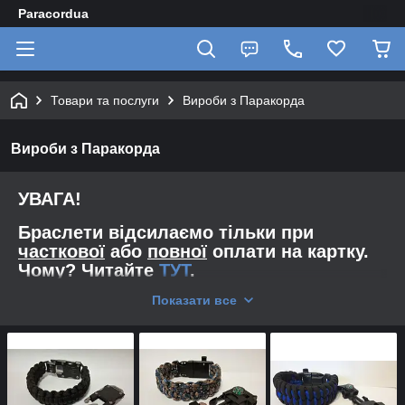
Paracordua
Товари та послуги
Вироби з Паракорда
Вироби з Паракорда
УВАГА!
Браслети відсилаємо тільки при
часткової
або
повної
оплати на картку.
Чому? Читайте
ТУТ
.
Показати все
Нашу надійність ми описали
ТУТ
Так само ви можете зайти в:
Конструктор Браслетів
Конструктор Темляков