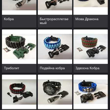
Кобра
Быстрорасплетае
Мова Дракона
мый
Триболит
Подвійна кобра
Здвоєна Кобра