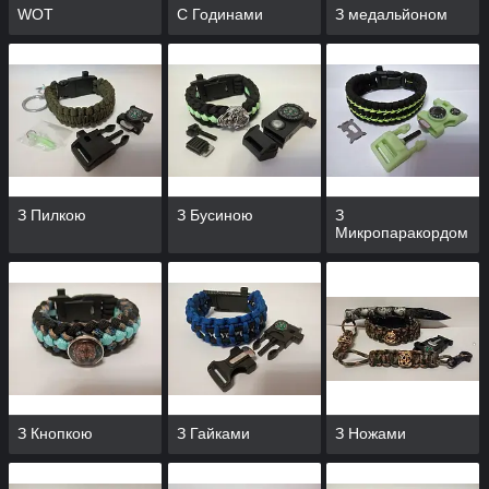
WOT
C Годинами
З медальйоном
З Пилкою
З Бусиною
З
Микропаракордом
З Кнопкою
З Гайками
З Ножами