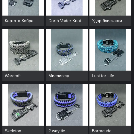
Картата Кобра
Darth Vader Knot
Удар блискавки
Warcraft
Мисливець
Lust for Life
Skeleton
2 way tie
Barracuda