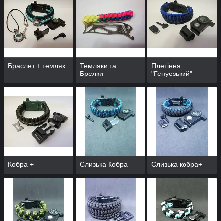
Браслет + темляк
Темляки та
Плетіння
Брелки
"Генуезький"
Кобра +
Слизька Кобра
Слизька кобра+