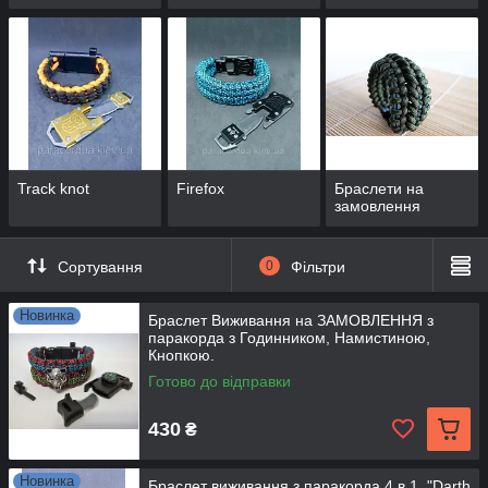
Track knot
Firefox
Браслети на
замовлення
Сортування
0
Фільтри
Новинка
Браслет Виживання на ЗАМОВЛЕННЯ з
паракорда з Годинником, Намистиною,
Кнопкою.
Готово до відправки
430
₴
Новинка
Браслет виживання з паракорда 4 в 1, "Darth