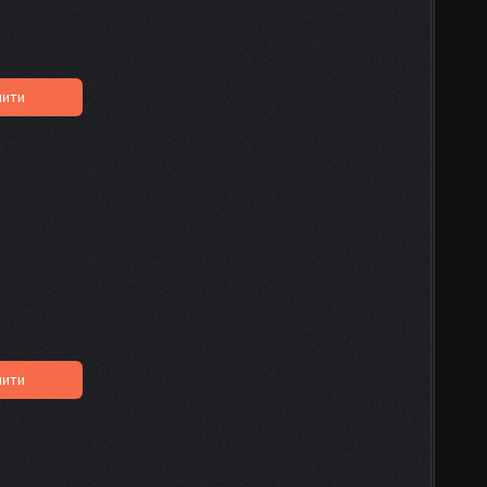
пити
пити