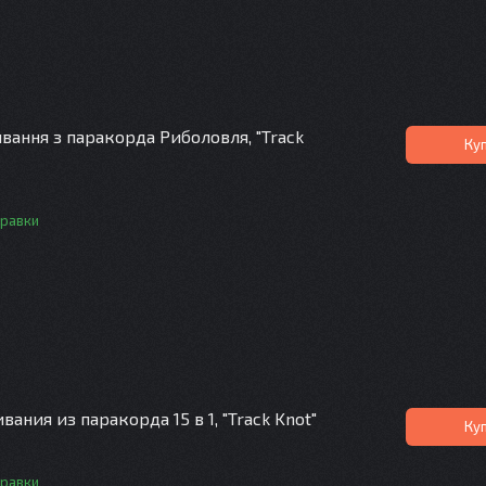
вання з паракорда Риболовля, "Track
Ку
правки
ания из паракорда 15 в 1, "Track Knot"
Ку
правки