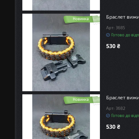
Браслет вижив
Новинка
3685
Готово до від
530 ₴
Браслет вижив
Новинка
3682
Готово до від
530 ₴