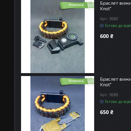
Браслет вижив
Новинка
Knot"
3680
Готово до від
600 ₴
Браслет вижи
Новинка
Knot"
3688
Готово до від
650 ₴