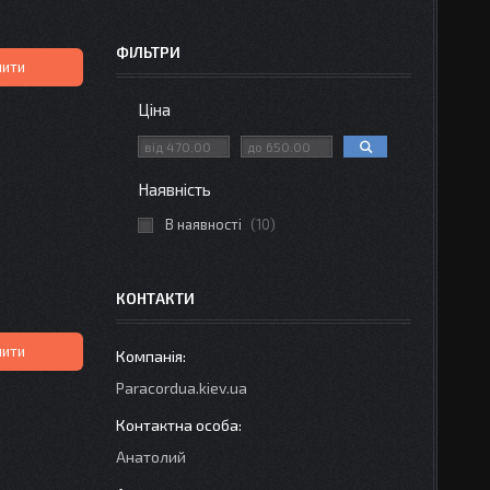
ФІЛЬТРИ
пити
Ціна
Наявність
В наявності
10
КОНТАКТИ
пити
Paracordua.kiev.ua
Анатолий