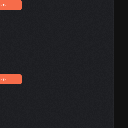
пити
пити