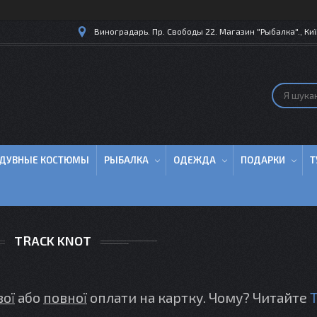
Виноградарь. Пр. Свободы 22. Магазин "Рыбалка"., Киї
ДУВНЫЕ КОСТЮМЫ
РЫБАЛКА
ОДЕЖДА
ПОДАРКИ
Т
TRACK KNOT
вої
або
повної
оплати на картку. Чому? Читайте