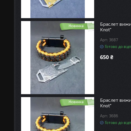
Браслет вижи
Новинка
Knot"
3687
Готово до від
650 ₴
Браслет вижи
Новинка
Knot"
3686
Готово до від