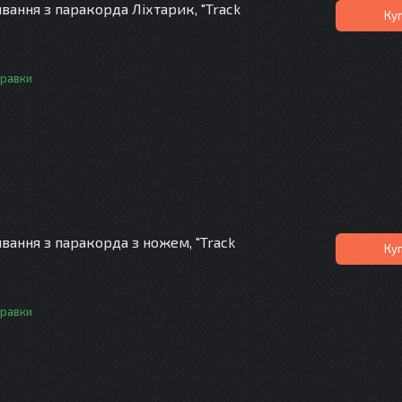
ання з паракорда Ліхтарик, "Track
Ку
правки
вання з паракорда з ножем, "Track
Ку
правки