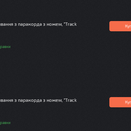
вання з паракорда з ножем, "Track
Ку
правки
вання з паракорда з ножем, "Track
Ку
правки