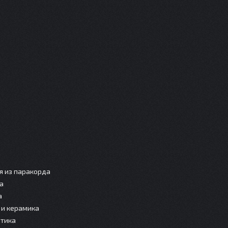
я из паракорда
а
а
и керамика
тика