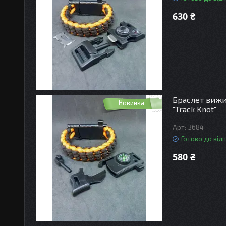
630 ₴
Браслет вижив
Новинка
"Track Knot"
3684
Готово до від
580 ₴