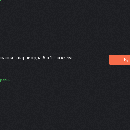
ання з паракорда 6 в 1 з ножем,
Ку
правки