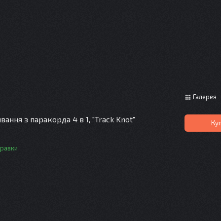
Галерея
ання з паракорда 4 в 1, "Track Knot"
Ку
правки