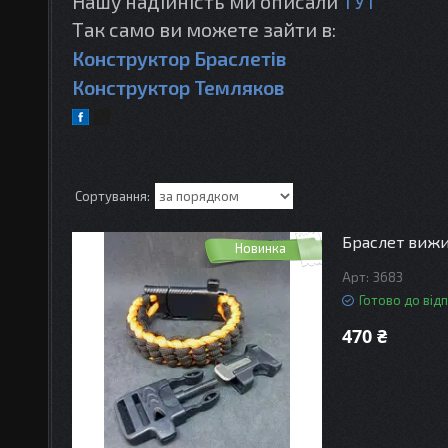
Нашу надійність ми описали
ТУТ
Так само ви можете зайти в:
Конструктор Браслетів
Конструктор Темляков
Браслет вижив
Новинка
3683
Готово до від
470 ₴