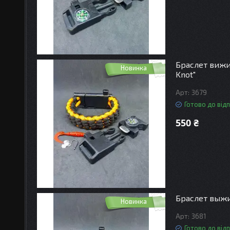
Браслет вижи
Новинка
Knot"
3679
Готово до від
550 ₴
Браслет выжив
Новинка
3681
Готово до від