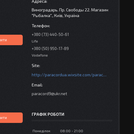
Виноградарь. Пр. Свободы 22. Магазин
"Рыбалка"., Київ, Україна
+380 (73) 440-50-61
пити
Life
+380 (50) 950-17-89
Vodafone
http://paracordua.wixsite.com/paracord
paracord9@ukr.net
ГРАФІК РОБОТИ
пити
Понеділок
08:00
21:00