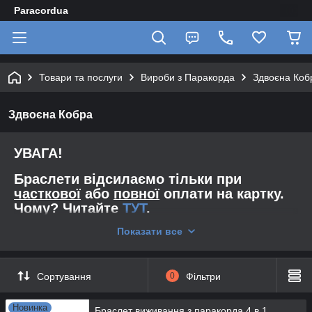
Paracordua
Товари та послуги
Вироби з Паракорда
Здвоєна Коб
Здвоєна Кобра
УВАГА!
Браслети відсилаємо тільки при
часткової
або
повної
оплати на картку.
Чому? Читайте
ТУТ
.
Показати все
Нашу надійність ми описали
ТУТ
Так само ви можете зайти в:
Сортування
0
Фільтри
Конструктор Браслетів
Новинка
Конструктор Темляков
Браслет виживання з паракорда 4 в 1,