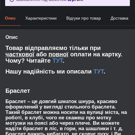
Опис
Характеристики
Відгуки про товар
Доставка
Опис
Товар відправляємо тільки при
часткової
або
повної
оплати на картку.
Чому? Читайте
ТУТ
.
Нашу надійність ми описали
ТУТ
.
Браслет
Браслет – це довгий шматок шнура, красиво
оформлений у вигляді стильного браслета.
Такий браслет можна носити на вулиці міста, на
роботі, в клубі, чого не скажеш про мотку
мотузки на поясі або через плече. Ви можете
надіти браслет в ліс, в гори, на шашлики і т. д.
Браслет важить небагато, не сковує руху, і Ви