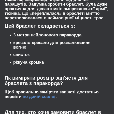
парашутів. Задумка зробити браслет, була дуже
практична для десантників американської армії,
техніка, що «переплелася» в браслеті миттю
перетворювалася в неймовірної міцності трос.
Цей браслет складається з:
3 метри нейлонового паракорда.
кресало-кресало для розпалювання
вогню
свисток
ріжуча кромка
Як виміряти розмір зап'ястя для
браслета з паракорда?
Щоб правильно заміряти зап'ясті достатньо
перейти
по даній ссилці
.
Для тих, хто хоче замовити браслет в