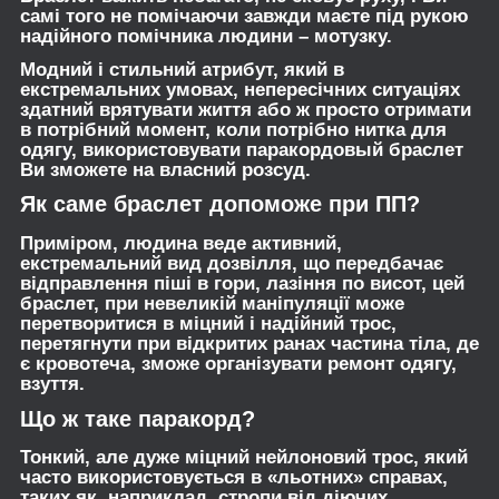
самі того не помічаючи завжди маєте під рукою
надійного помічника людини – мотузку.
Модний і стильний атрибут, який в
екстремальних умовах, непересічних ситуаціях
здатний врятувати життя або ж просто отримати
в потрібний момент, коли потрібно нитка для
одягу, використовувати паракордовый браслет
Ви зможете на власний розсуд.
Як саме браслет допоможе при ПП?
Приміром, людина веде активний,
екстремальний вид дозвілля, що передбачає
відправлення піші в гори, лазіння по висот, цей
браслет, при невеликій маніпуляції може
перетворитися в міцний і надійний трос,
перетягнути при відкритих ранах частина тіла, де
є кровотеча, зможе організувати ремонт одягу,
взуття.
Що ж таке паракорд?
Тонкий, але дуже міцний нейлоновий трос, який
часто використовується в «льотних» справах,
таких як, наприклад, стропи від діючих