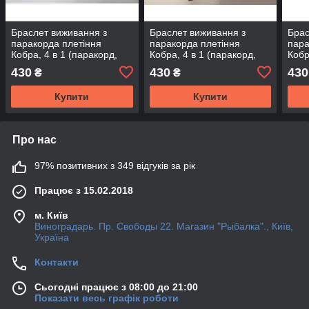
Браслет виживання з
Браслет виживання з
Брас
паракорда плетіння
паракорда плетіння
пара
Кобра, 4 в 1 (паракорд,
Кобра, 4 в 1 (паракорд,
Кобр
кресало-кресало, свисток,
кресало-кресало, свисток,
крес
430
430
430
₴
₴
ріжуча кромка)
ріжуча кромка)
ріжу
Купити
Купити
Про нас
97% позитивних з 349 відгуків за рік
Працює з 15.02.2018
м. Київ
Виноградарь. Пр. Свободы 22. Магазин "Рыбалка"., Київ,
Україна
Контакти
Сьогодні працює з 08:00 до 21:00
Показати весь графік роботи