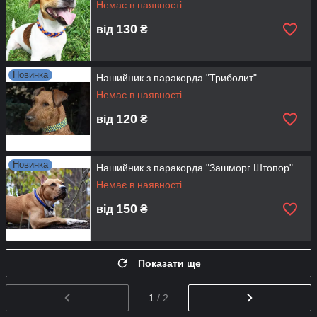
Немає в наявності
130
від
₴
Новинка
Нашийник з паракорда "Триболит"
Немає в наявності
120
від
₴
Новинка
Нашийник з паракорда "Зашморг Штопор"
Немає в наявності
150
від
₴
Показати ще
1
/ 2