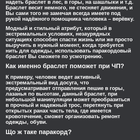
надеть браслет в лес, в горы, на шашлыки и т.д.
Браслет весит немного, не стесняет движения, и
Вы сами того не замечая всегда имеете под
рукой надёжного помощника человека – верёвку.
Модный и стильный атрибут, который в
экстремальных условиях, незаурядных
ситуациях способен спасти жизнь или же просто
выручить в нужный момент, когда требуется
нить для одежды, использовать паракордовый
браслет Вы сможете по усмотрению.
Как именно браслет поможет при ЧП?
К примеру, человек ведет активный,
экстремальный вид досуга, что
предусматривает отправления пешие в горы,
лазанья по высотам, данный браслет, при
небольшой манипуляции может преобразиться
в прочный и надежный трос, перетянуть при
открытых ранах часть тела, где имеется
кровотечение, сможет организовать ремонт
одежды, обуви.
Що ж таке паракорд?