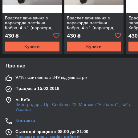
Браслет виживання з
Браслет виживання з
Брас
паракорда плетіння
паракорда плетіння
пара
Кобра, 4 в 1 (паракорд,
Кобра, 4 в 1 (паракорд,
Кобр
кресало-кресало, свисток,
кресало-кресало, свисток,
крес
430
430
430
₴
₴
ріжуча кромка)
ріжуча кромка)
ріжу
Купити
Купити
Про нас
97% позитивних з 349 відгуків за рік
Працює з 15.02.2018
м. Київ
Виноградарь. Пр. Свободы 22. Магазин "Рыбалка"., Київ,
Україна
Контакти
Сьогодні працює з 08:00 до 21:00
Показати весь графік роботи