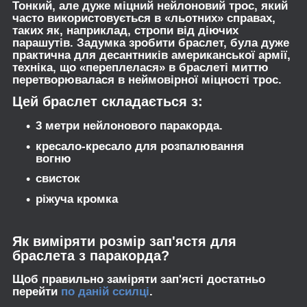
Тонкий, але дуже міцний нейлоновий трос, який
часто використовується в «льотних» справах,
таких як, наприклад, стропи від діючих
парашутів. Задумка зробити браслет, була дуже
практична для десантників американської армії,
техніка, що «переплелася» в браслеті миттю
перетворювалася в неймовірної міцності трос.
Цей браслет складається з:
3 метри нейлонового паракорда.
кресало-кресало для розпалювання
вогню
свисток
ріжуча кромка
Як виміряти розмір зап'ястя для
браслета з паракорда?
Щоб правильно заміряти зап'ясті достатньо
перейти
по даній ссилці
.