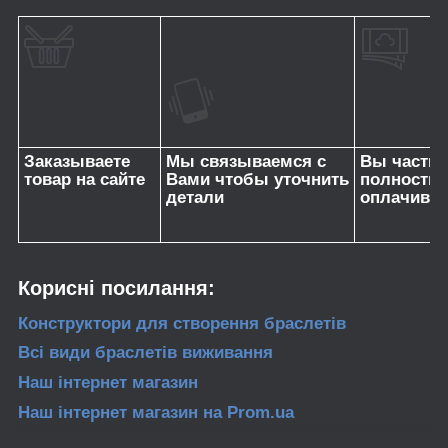
Заказываете
Мы связываемся с
Вы частич
товар на сайте
Вами чтобы уточнить
полность
детали
оплачивае
Корисні посилання:
Конструктори для створення браслетів
Всі види браслетів
виживання
Наш інтернет магазин
Наш інтернет магазин
на Prom.ua