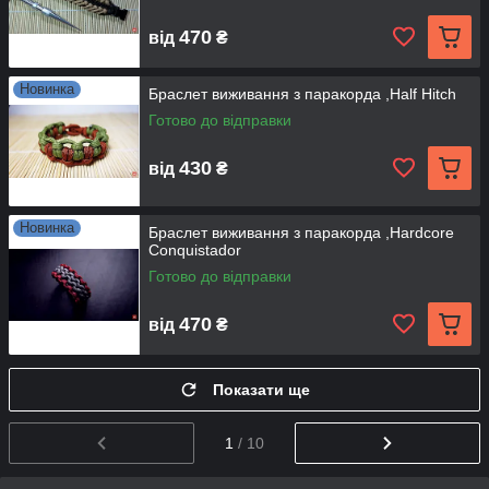
470
від
₴
Новинка
Браслет виживання з паракорда ,Half Hitch
Готово до відправки
430
від
₴
Новинка
Браслет виживання з паракорда ,Hardcore
Conquistador
Готово до відправки
470
від
₴
Показати ще
1
/ 10