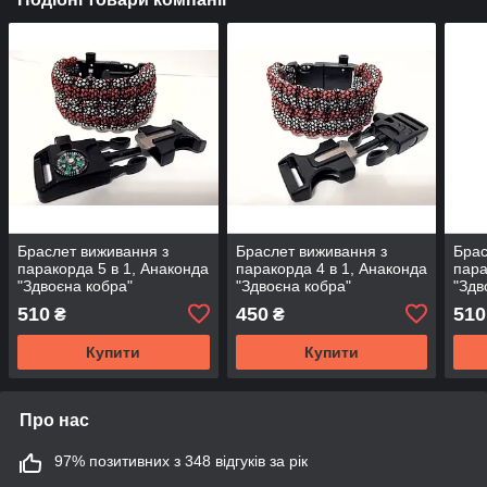
Браслет виживання з
Браслет виживання з
Брас
паракорда 5 в 1, Анаконда
паракорда 4 в 1, Анаконда
пара
"Здвоєна кобра"
"Здвоєна кобра"
"Здв
510
450
510
₴
₴
Купити
Купити
Про нас
97% позитивних з 348 відгуків за рік