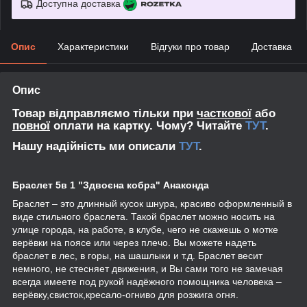
Доступна доставка
Опис
Характеристики
Відгуки про товар
Доставка
Опис
Товар відправляємо тільки при
часткової
або
повної
оплати на картку. Чому? Читайте
ТУТ
.
Нашу надійність ми описали
ТУТ
.
Браслет 5в 1 "Здвоєна кобра" Анаконда
Браслет – это длинный кусок шнура, красиво оформленный в
виде стильного браслета. Такой браслет можно носить на
улице города, на работе, в клубе, чего не скажешь о мотке
верёвки на поясе или через плечо. Вы можете надеть
браслет в лес, в горы, на шашлыки и т.д. Браслет весит
немного, не стесняет движения, и Вы сами того не замечая
всегда имеете под рукой надёжного помощника человека –
верёвку,свисток,кресало-огниво для розжига огня.