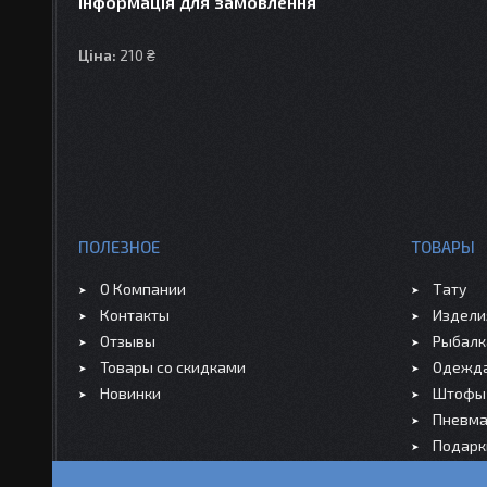
Інформація для замовлення
Ціна:
210 ₴
ПОЛЕЗНОЕ
ТОВАРЫ
О Компании
Тату
Контакты
Издели
Отзывы
Рыбалк
Товары со скидками
Одежд
Новинки
Штофы 
Пневма
Подарк