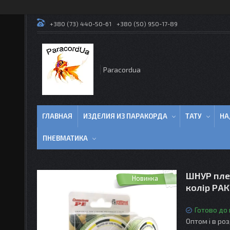
+380 (73) 440-50-61
+380 (50) 950-17-89
Paracordua
ГЛАВНАЯ
ИЗДЕЛИЯ ИЗ ПАРАКОРДА
ТАТУ
НА
ПНЕВМАТИКА
ШНУР плет
Новинка
колір РА
Готово до
Оптом і в ро