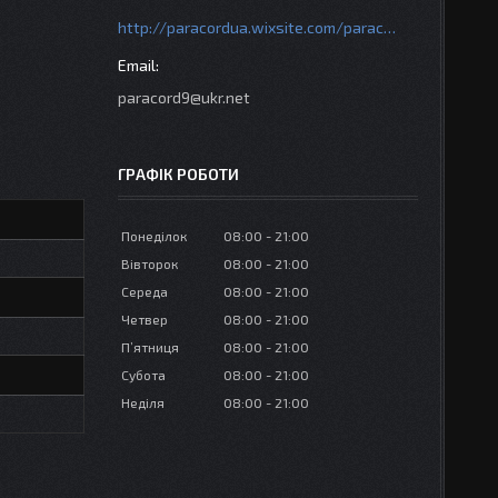
http://paracordua.wixsite.com/paracord
paracord9@ukr.net
ГРАФІК РОБОТИ
Понеділок
08:00
21:00
Вівторок
08:00
21:00
Середа
08:00
21:00
Четвер
08:00
21:00
Пʼятниця
08:00
21:00
Субота
08:00
21:00
Неділя
08:00
21:00