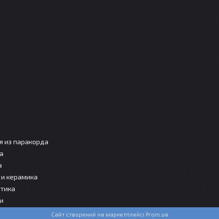
я из паракорда
а
а
и керамика
тика
и
Сайт створений на маркетплейсі
Prom.ua