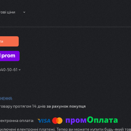
ові ціни
ти
 440-50-61
товару протягом 14 днів
за рахунок покупця
ідключені електронні платежі. Тепер ви можете купити будь-який то