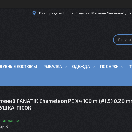
Виноградарь. Пр. Свободы 22. Магазин "Рыбалка"., Киї
ДУВНЫЕ КОСТЮМЫ
РЫБАЛКА
ОДЕЖДА
ПОДАРКИ
Т
ений FANATIK Chameleon PE X4 100 m (#1.5) 0.20 mm
КУШКА-ПІСОК
 відправки
здріб