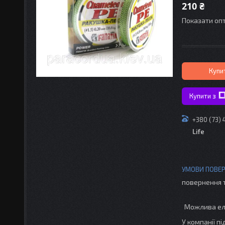
210 ₴
Показати опт
Купи
Купити з
+380 (73)
Life
повернення 
У компанії п