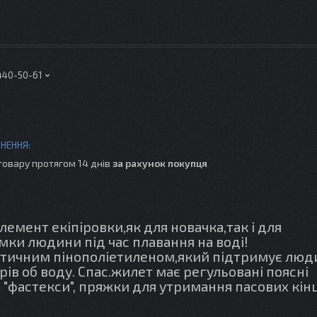
 440-50-61
товару протягом 14 днів
за рахунок покупця
емент екіпіровки,як для новачка,так і для
мки людини під час плавання на воді!
тичним пінополіетиленом,який підтримує люд
рів об воду. Спас.жилет має регульовані поясні
 "фастекси", пряжки для утримання пасових кінц