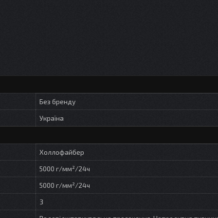
Без бренду
Україна
Холлофайбер
5000 г/мм²/24ч
5000 г/мм²/24ч
3