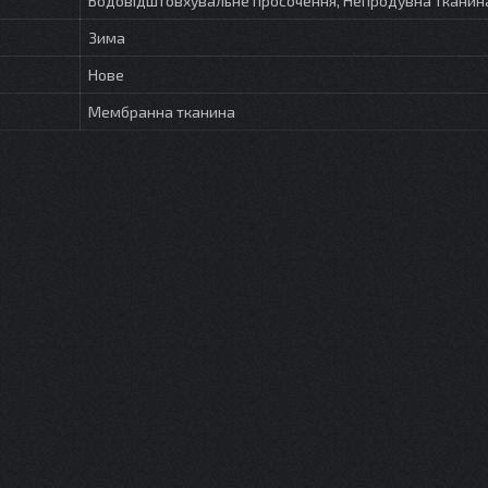
Водовідштовхувальне просочення, Непродувна тканин
Зима
Нове
Мембранна тканина