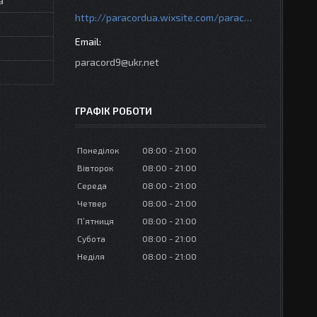
а
http://paracordua.wixsite.com/paracord
paracord9@ukr.net
ГРАФІК РОБОТИ
Понеділок
08:00
21:00
Вівторок
08:00
21:00
Середа
08:00
21:00
Четвер
08:00
21:00
Пʼятниця
08:00
21:00
Субота
08:00
21:00
Неділя
08:00
21:00