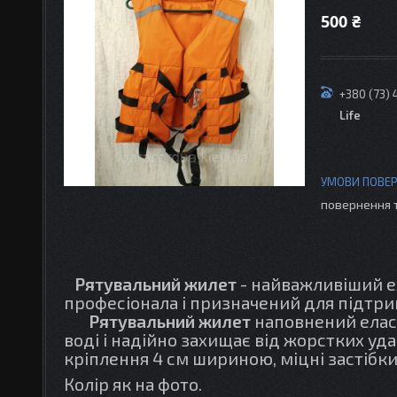
500 ₴
+380 (73)
Life
повернення 
Рятувальний жилет
- найважливіший ел
професіонала і призначений для підтри
Рятувальний жилет
наповнений елас
воді і надійно захищає від жорстких уда
кріплення 4 см шириною, міцні застібки
Колір як на фото.