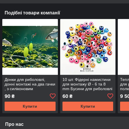
Подібні товари компанії
Донки для риболовлі,
10 шт. Фідерні намистини
Тепл
донні монтажі на два гачки
для монтажу Ø - 6 та 8
для 
, з силіконовим
mm Бусини для риболовлі
пол
коромислом та яскравими
90
60
9 5
₴
₴
поплавцями.
Купити
Купити
Про нас