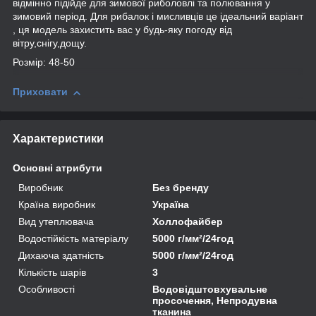
відмінно підійде для зимової риболовлі та полювання у
зимовий період. Для рибалок і мисливців це ідеальний варіант
, ця модель захистить вас у будь-яку погоду від
вітру,снігу,дощу.
Розмір: 48-50
Приховати
Характеристики
Основні атрибути
Виробник
Без бренду
Країна виробник
Україна
Вид утеплювача
Холлофайбер
Водостійкість матеріалу
5000 г/мм²/24год
Дихаюча здатність
5000 г/мм²/24год
Кількість шарів
3
Особливості
Водовідштовхувальне
просочення, Непродувна
тканина