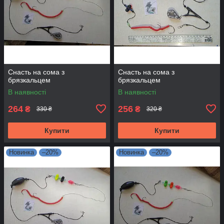
Снасть на сома з
Снасть на сома з
брязкальцем
брязкальцем
В наявності
В наявності
264
256
₴
₴
330 ₴
320 ₴
Купити
Купити
Новинка
–20%
Новинка
–20%