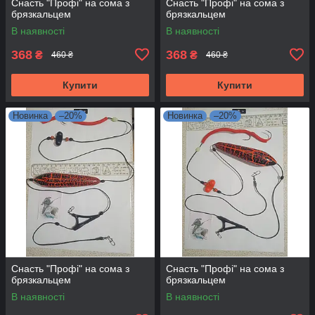
Снасть "Профі" на сома з
Снасть "Профі" на сома з
брязкальцем
брязкальцем
В наявності
В наявності
368
368
₴
₴
460 ₴
460 ₴
Купити
Купити
Новинка
–20%
Новинка
–20%
Снасть "Профі" на сома з
Снасть "Профі" на сома з
брязкальцем
брязкальцем
В наявності
В наявності