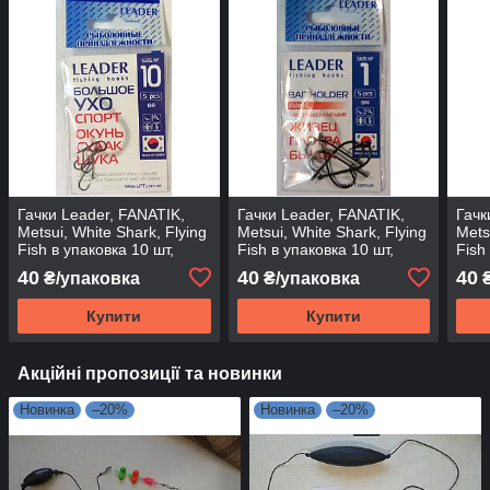
Гачки Leader, FANATIK,
Гачки Leader, FANATIK,
Гачк
Metsui, White Shark, Flying
Metsui, White Shark, Flying
Mets
Fish в упаковка 10 шт,
Fish в упаковка 10 шт,
Fish
ВЕЛИКЕ ВУХО, 10
BAITHOLDER (Плюс), 10
BAI
40
40
40
₴/упаковка
₴/упаковка
₴
Купити
Купити
Акційні пропозиції та новинки
Новинка
–20%
Новинка
–20%