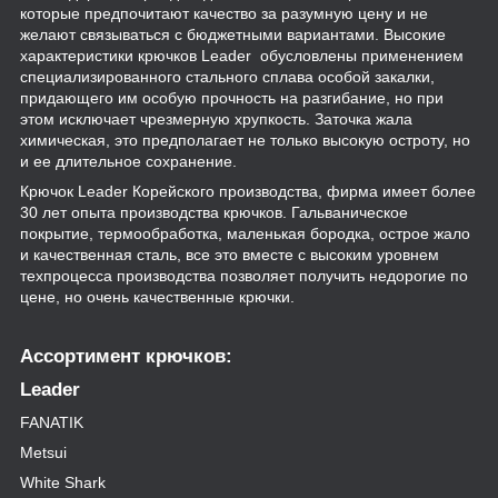
которые предпочитают качество за разумную цену и не
желают связываться с бюджетными вариантами. Высокие
характеристики крючков Leader обусловлены применением
специализированного стального сплава особой закалки,
придающего им особую прочность на разгибание, но при
этом исключает чрезмерную хрупкость. Заточка жала
химическая, это предполагает не только высокую остроту, но
и ее длительное сохранение.
Крючок Leader Корейского производства, фирма имеет более
30 лет опыта производства крючков. Гальваническое
покрытие, термообработка, маленькая бородка, острое жало
и качественная сталь, все это вместе с высоким уровнем
техпроцесса производства позволяет получить недорогие по
цене, но очень качественные крючки.
Ассортимент крючков:
Leader
FANATIK
Metsui
White Shark