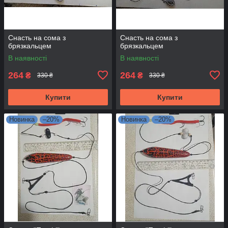
Снасть на сома з
Снасть на сома з
брязкальцем
брязкальцем
В наявності
В наявності
264
264
₴
₴
330 ₴
330 ₴
Купити
Купити
Новинка
–20%
Новинка
–20%