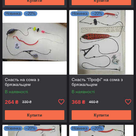
Купити
Купити
Новинка
–20%
Новинка
–20%
Снасть на сома з
Снасть "Профі" на сома з
брязкальцем
брязкальцем
В наявності
В наявності
264
368
₴
₴
330 ₴
460 ₴
Купити
Купити
Новинка
–20%
Новинка
–20%