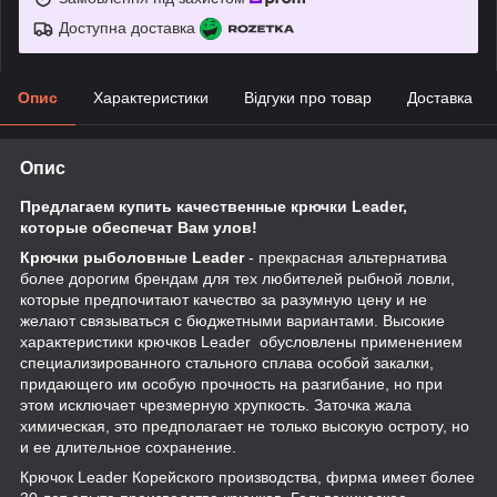
Доступна доставка
Опис
Характеристики
Відгуки про товар
Доставка
Опис
Предлагаем купить качественные крючки Leader,
которые обеспечат Вам улов!
Крючки рыболовные Leader
- прекрасная альтернатива
более дорогим брендам для тех любителей рыбной ловли,
которые предпочитают качество за разумную цену и не
желают связываться с бюджетными вариантами. Высокие
характеристики крючков Leader обусловлены применением
специализированного стального сплава особой закалки,
придающего им особую прочность на разгибание, но при
этом исключает чрезмерную хрупкость. Заточка жала
химическая, это предполагает не только высокую остроту, но
и ее длительное сохранение.
Крючок Leader Корейского производства, фирма имеет более