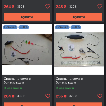
264
248
₴
₴
330 ₴
310 ₴
Купити
Купити
Новинка
–20%
Новинка
–20%
Снасть на сома з
Снасть на сома з
брязкальцем
брязкальцем
В наявності
В наявності
264
256
₴
₴
330 ₴
320 ₴