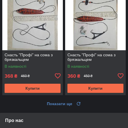
Снасть "Профі" на сома з
Снасть "Профі" на сома з
брязкальцем
брязкальцем
В наявності
В наявності
368
360
₴
₴
460 ₴
450 ₴
Купити
Купити
Показати ще
Про нас