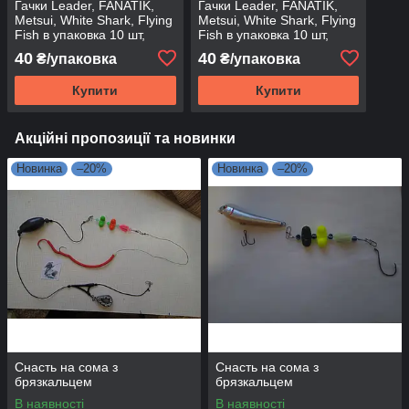
Гачки Leader, FANATIK,
Гачки Leader, FANATIK,
Metsui, White Shark, Flying
Metsui, White Shark, Flying
Fish в упаковка 10 шт,
Fish в упаковка 10 шт,
ВЕЛИКЕ ВУХО, 10
BAITHOLDER (Плюс), 10
40
40
₴/упаковка
₴/упаковка
Купити
Купити
Акційні пропозиції та новинки
Новинка
–20%
Новинка
–20%
Снасть на сома з
Снасть на сома з
брязкальцем
брязкальцем
В наявності
В наявності