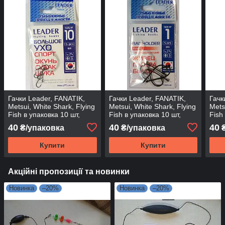
Гачки Leader, FANATIK,
Гачки Leader, FANATIK,
Гачк
Metsui, White Shark, Flying
Metsui, White Shark, Flying
Mets
Fish в упаковка 10 шт,
Fish в упаковка 10 шт,
Fish
ВЕЛИКЕ ВУХО, 10
BAITHOLDER (Плюс), 10
BAI
40
40
40
₴/упаковка
₴/упаковка
₴
Купити
Купити
Акційні пропозиції та новинки
Новинка
–20%
Новинка
–20%