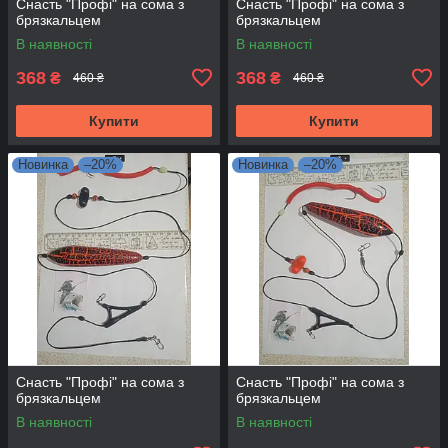
Снасть "Профі" на сома з
Снасть "Профі" на сома з
брязкальцем
брязкальцем
В наявності
В наявності
368
368
₴
₴
460 ₴
460 ₴
Купити
Купити
Новинка
–20%
Новинка
–20%
Снасть "Профі" на сома з
Снасть "Профі" на сома з
брязкальцем
брязкальцем
В наявності
В наявності