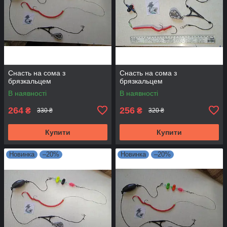
Снасть на сома з
Снасть на сома з
брязкальцем
брязкальцем
В наявності
В наявності
264
256
₴
₴
330 ₴
320 ₴
Купити
Купити
Новинка
–20%
Новинка
–20%