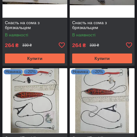
Снасть на сома з
Снасть на сома з
брязкальцем
брязкальцем
В наявності
В наявності
264
264
₴
₴
330 ₴
330 ₴
Купити
Купити
Новинка
–20%
Новинка
–20%