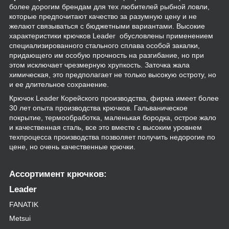
более дорогим брендам для тех любителей рыбной ловли,
которые предпочитают качество за разумную цену и не
желают связываться с бюджетными вариантами. Высокие
характеристики крючков Leader обусловлены применением
специализированного стального сплава особой закалки,
придающего им особую прочность на разгибание, но при
этом исключает чрезмерную хрупкость. Заточка жала
химическая, это предполагает не только высокую остроту, но
и ее длительное сохранение.
Крючок Leader Корейского производства, фирма имеет более
30 лет опыта производства крючков. Гальваническое
покрытие, термообработка, маленькая бородка, острое жало
и качественная сталь, все это вместе с высоким уровнем
техпроцесса производства позволяет получить недорогие по
цене, но очень качественные крючки.
Ассортимент крючков:
Leader
FANATIK
Metsui