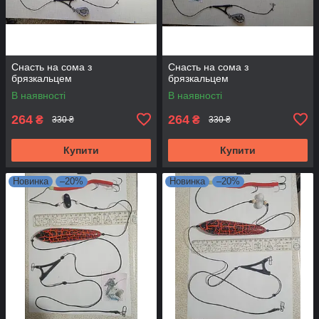
Снасть на сома з
Снасть на сома з
брязкальцем
брязкальцем
В наявності
В наявності
264
264
₴
₴
330 ₴
330 ₴
Купити
Купити
Новинка
–20%
Новинка
–20%