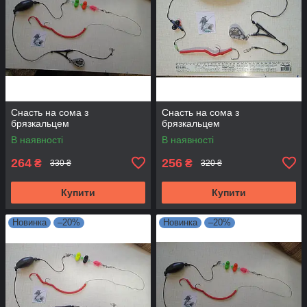
Снасть на сома з
Снасть на сома з
брязкальцем
брязкальцем
В наявності
В наявності
264
256
₴
₴
330 ₴
320 ₴
Купити
Купити
Новинка
–20%
Новинка
–20%