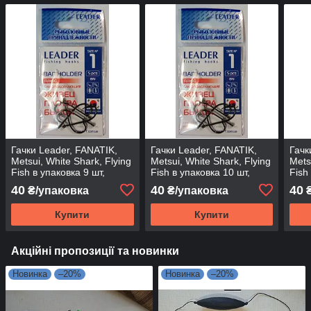
Гачки Leader, FANATIK,
Гачки Leader, FANATIK,
Гачк
Metsui, White Shark, Flying
Metsui, White Shark, Flying
Mets
Fish в упаковка 9 шт,
Fish в упаковка 10 шт,
Fish
BAITHOLDER (Плюс), 6
BAITHOLDER (Плюс), 10
ВЕЛ
40
40
40
₴/упаковка
₴/упаковка
₴
Купити
Купити
Акційні пропозиції та новинки
Новинка
–20%
Новинка
–20%