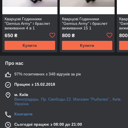
Кварцові Годинники
Кварцові Годинники
Квар
"Gemius Army" і браслет
"Gemius Army" і браслет
"Gem
виживання 4 в 1
виживання 15 1
вижи
650
800
800
₴
₴
Купити
Купити
Про нас
97% позитивних з 348 відгуків за рік
Працює з 15.02.2018
м. Київ
Виноградарь. Пр. Свободы 22. Магазин "Рыбалка"., Київ,
Україна
Контакти
Сьогодні працює з 08:00 до 21:00