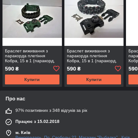
Браслет виживання з
Браслет виживання з
Брас
паракорда плетіння
паракорда плетіння
пара
Кобра, 15 в 1 (паракорд,
Кобра, 15 в 1 (паракорд,
Кобр
кресало-кресало, свисток,
кресало-кресало, свисток,
крес
590
590
590
₴
₴
ріжуча кромка,
ріжуча кромка,
ріжу
Купити
Купити
Про нас
97% позитивних з 348 відгуків за рік
Працює з 15.02.2018
м. Київ
Виноградарь. Пр. Свободы 22. Магазин "Рыбалка"., Київ,