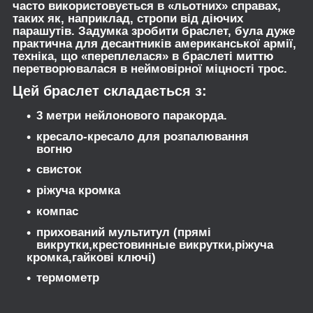
часто використовується в «льотних» справах,
таких як, наприклад, стропи від діючих
парашутів. Задумка зробити браслет, була дуже
практична для десантників американської армії,
техніка, що «переплелася» в браслеті миттю
перетворювалася в неймовірної міцності трос.
Цей браслет складається з:
3 метри нейлонового паракорда.
кресало-кресало для розпалювання
вогню
свисток
ріжуча кромка
компас
прихований мультитул (прямі
викрутки,крестовинные викрутки,ріжуча
кромка,гайкові ключі)
термометр