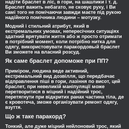
надіти браслет в ліс, в гори, на шашлики і т. д.
Браслет важить небагато, не сковує руху, і Ви
самі того не помічаючи завжди маєте під рукою
надійного помічника людини – мотузку.
Модний і стильний атрибут, який в
екстремальних умовах, непересічних ситуаціях
здатний врятувати життя або ж просто отримати
в потрібний момент, коли потрібно нитка для
одягу, використовувати паракордовый браслет
Ви зможете на власний розсуд.
Як саме браслет допоможе при ПП?
Приміром, людина веде активний,
екстремальний вид дозвілля, що передбачає
відправлення піші в гори, лазіння по висот, цей
браслет, при невеликій маніпуляції може
перетворитися в міцний і надійний трос,
перетягнути при відкритих ранах частина тіла, де
є кровотеча, зможе організувати ремонт одягу,
взуття.
Що ж таке паракорд?
Тонкий, але дуже міцний нейлоновий трос, який