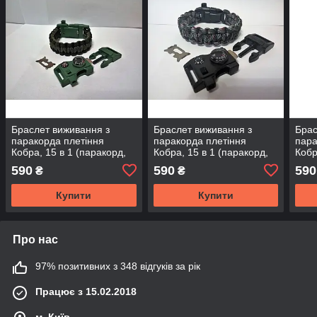
Браслет виживання з
Браслет виживання з
Брас
паракорда плетіння
паракорда плетіння
пара
Кобра, 15 в 1 (паракорд,
Кобра, 15 в 1 (паракорд,
Кобр
кресало-кресало, свисток,
кресало-кресало, свисток,
крес
590
590
590
₴
₴
ріжуча кромка,
ріжуча кромка,
ріжу
Купити
Купити
Про нас
97% позитивних з 348 відгуків за рік
Працює з 15.02.2018
м. Київ