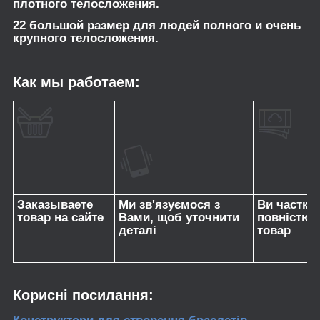
плотного телосложения.
22 большой размер для людей полного и очень
крупного телосложения.
Как мы работаем:
Заказываете
Ми зв'язуємося з
Ви частко
товар на сайте
Вами, щоб уточнити
повністю 
деталі
товар
Корисні посилання: