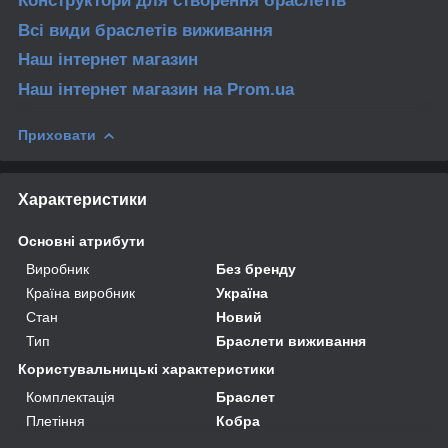
Конструктори для створення браслетів
Всі види браслетів
виживання
Наш інтернет магазин
Наш інтернет магазин
на Prom.ua
Приховати
Характеристики
Основні атрибути
Виробник
Без бренду
Країна виробник
Україна
Стан
Новий
Тип
Браслети виживання
Користувальницькі характеристики
Комплектація
Браслет
Плетіння
Кобра