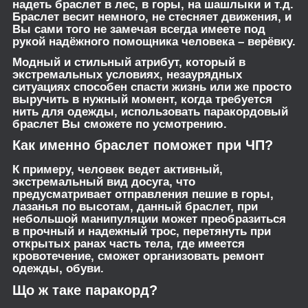
надеть браслет в лес, в горы, на шашлыки и т.д.
Браслет весит немного, не стесняет движения, и
Вы сами того не замечая всегда имеете под
рукой надёжного помощника человека – верёвку.
Модный и стильный атрибут, который в
экстремальных условиях, незаурядных
ситуациях способен спасти жизнь или же просто
выручить в нужный момент, когда требуется
нить для одежды, использовать паракордовый
браслет Вы сможете по усмотрению.
Как именно браслет поможет при ЧП?
К примеру, человек ведет активный,
экстремальный вид досуга, что
предусматривает отправления пешие в горы,
лазанья по высотам, данный браслет, при
небольшой манипуляции может преобразиться
в прочный и надежный трос, перетянуть при
открытых ранах часть тела, где имеется
кровотечение, сможет организовать ремонт
одежды, обуви.
Що ж таке паракорд?