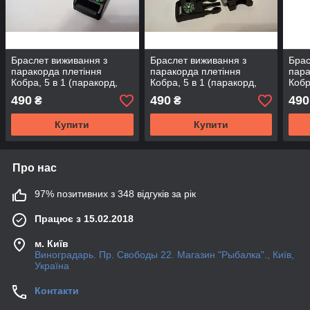
Браслет виживання з
Браслет виживання з
Брас
паракорда плетіння
паракорда плетіння
пара
Кобра, 5 в 1 (паракорд,
Кобра, 5 в 1 (паракорд,
Кобр
кресало-кресало, свисток,
кресало-кресало, свисток,
крес
490
490
490
₴
₴
ріжуча кромка,
ріжуча кромка,
ріжу
Купити
Купити
Про нас
97% позитивних з 348 відгуків за рік
Працює з 15.02.2018
м. Київ
Виноградарь. Пр. Свободы 22. Магазин "Рыбалка"., Київ,
Україна
Контакти