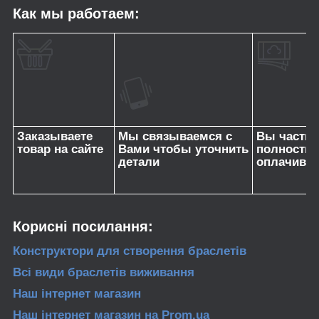
Как мы работаем:
Заказываете
Мы связываемся с
Вы частич
товар на сайте
Вами чтобы уточнить
полность
детали
оплачивае
Корисні посилання:
Конструктори для створення браслетів
Всі види браслетів
виживання
Наш інтернет магазин
Наш інтернет магазин
на Prom.ua