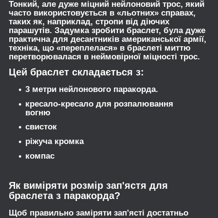
Тонкий, але дуже міцний нейлоновий трос, який
часто використовується в «льотних» справах,
таких як, наприклад, стропи від діючих
парашутів. Задумка зробити браслет, була дуже
практична для десантників американської армії,
техніка, що «переплелася» в браслеті миттю
перетворювалася в неймовірної міцності трос.
Цей браслет складається з:
3 метри нейлонового паракорда.
кресало-кресало для розпалювання
вогню
свисток
ріжуча кромка
компас
Як виміряти розмір зап'ястя для
браслета з паракорда?
Щоб правильно заміряти зап'ясті достатньо