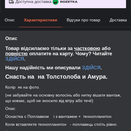
Доступна доставка
Опис
Характеристики
Відгуки про товар
Доставка
Опис
Товар відсилаємо тільки за
частковою
або
повністю
оплатите на карту. Чому? Читайте
ЗДІЙСЯ
.
Нашу надійність ми описували
ЗДІЙСЯ
.
Снасть на на Толстолоба и Амура.
Колір як на фото.
(не забувайте на основну волосінь або нитку вішати вантаж,
що ковзає, щоб не зносило від вітру або течії)
Опис
Оснастка с Поплавком і з вантажем + технопланктон
Коли вставляєте технопланктон - поплавець стоїть рівно.