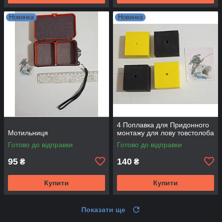
Новинка
Новинка
4 Поплавка для Придонного
Мотильниця
монтажу для лову товстолоба
Готово до відправки
Готово до відправки
95
140
₴
₴
Купити
Купити
Показати ще