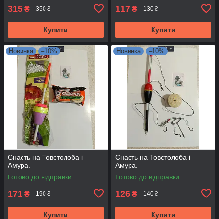
315
117
₴
₴
350 ₴
130 ₴
Купити
Купити
Новинка
–10%
Новинка
–10%
Снасть на Товстолоба і
Снасть на Товстолоба і
Амура.
Амура.
Готово до відправки
Готово до відправки
171
126
₴
₴
190 ₴
140 ₴
Купити
Купити