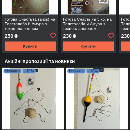
Готова Снасть (1 гачок) на
Готова Снасть на 3 кр. на
Гото
Толстолоба й Амура з
Толстолоба й Амура з
Толс
технопланктоном
технопланктоном
техн
250
230
230
₴
₴
Купити
Купити
Акційні пропозиції та новинки
Новинка
–10%
Новинка
–10%