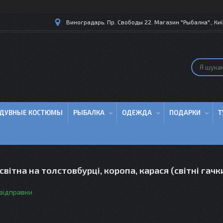
Виноградарь. Пр. Свободы 22. Магазин "Рыбалка"., Киї
ДУВНЫЕ КОСТЮМЫ
РЫБАЛКА
ОДЕЖДА
ПОДАРКИ
Т
світна на толстовбурці, коропа, карася (світні гачк
 відправки