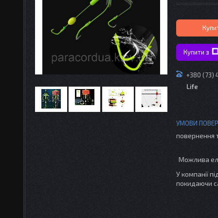
Купи
Купити з
+380 (73)
Life
повернення 
У компанії п
покидаючи с