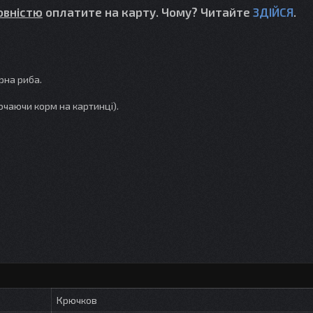
овністю
оплатите на карту. Чому? Читайте
ЗДІЙСЯ
.
рна риба.
ючаючи корм на картинці).
Крючков