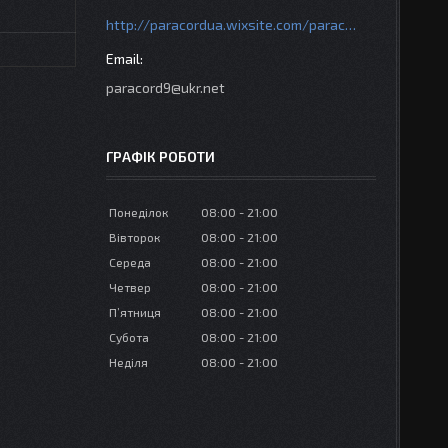
http://paracordua.wixsite.com/paracord
paracord9@ukr.net
ГРАФІК РОБОТИ
Понеділок
08:00
21:00
Вівторок
08:00
21:00
Середа
08:00
21:00
Четвер
08:00
21:00
Пʼятниця
08:00
21:00
Субота
08:00
21:00
Неділя
08:00
21:00