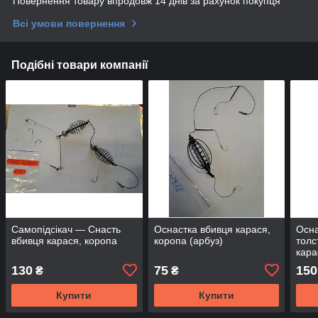
Повернення товару впродовж 14 днів за рахунок покупця
Всі умови повернення
Подібні товари компанії
Самопідсікач — Снасть
Оснастка вбивця карася,
Осна
вбивця карася, коропа
коропа (арбуз)
толс
кара
130
75
150
₴
₴
Купити
Купити