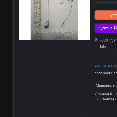
Купи
Купити з
+380 (73)
Life
повернення 
У компанії п
покидаючи с