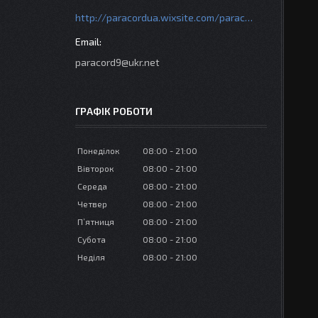
http://paracordua.wixsite.com/paracord
paracord9@ukr.net
ГРАФІК РОБОТИ
Понеділок
08:00
21:00
Вівторок
08:00
21:00
Середа
08:00
21:00
Четвер
08:00
21:00
Пʼятниця
08:00
21:00
Субота
08:00
21:00
Неділя
08:00
21:00