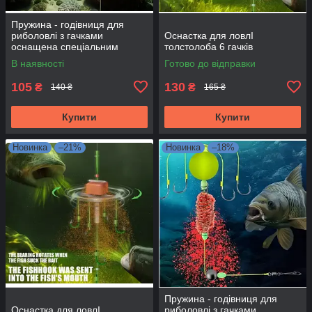
Пружина - годівниця для
риболовлі з гачками
Оснастка для ловлІ
оснащена спеціальним
толстолоба 6 гачків
грузилом №7
В наявності
Готово до відправки
105
130
₴
₴
140 ₴
165 ₴
Купити
Купити
Новинка
–21%
Новинка
–18%
Пружина - годівниця для
Оснастка для ловлІ
риболовлі з гачками