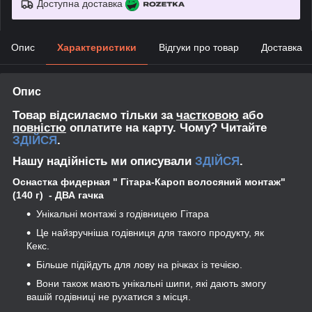
Доступна доставка
Опис
Характеристики
Відгуки про товар
Доставка
Опис
Товар відсилаємо тільки за
частковою
або
повністю
оплатите на карту. Чому? Читайте
ЗДІЙСЯ
.
Нашу надійність ми описували
ЗДІЙСЯ
.
Оснастка фидерная "
Гітара-Кароп волосяний монтаж"
(140 г) - ДВА гачка
Унікальні монтажі з годівницею Гітара
Це найзручніша годівниця для такого продукту, як
Кекс.
Більше підійдуть для лову на річках із течією.
Вони також мають унікальні шипи, які дають змогу
вашій годівниці не рухатися з місця.