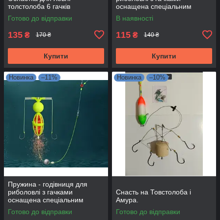
толстолоба 6 гачків
оснащена спеціальним
грузилом №7
Готово до відправки
В наявності
135
115
₴
₴
170 ₴
140 ₴
Купити
Купити
Новинка
–11%
Новинка
–10%
Пружина - годівниця для
риболовлі з гачками
Снасть на Товстолоба і
оснащена спеціальним
Амура.
грузилом №7
Готово до відправки
Готово до відправки