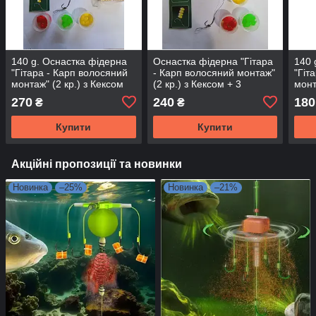
140 g. Оснастка фідерна
Оснастка фідерна "Гітара
140 
"Гітара - Карп волосяний
- Карп волосяний монтаж"
"Гіт
монтаж" (2 кр.) з Кексом
(2 кр.) з Кексом + 3
монт
Фанатик + плав, насадки
наживки
Фан
270
240
180
₴
₴
Купити
Купити
Акційні пропозиції та новинки
Новинка
–25%
Новинка
–21%