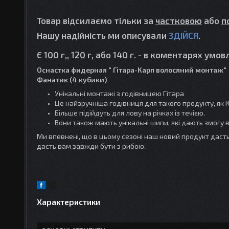
Товар відсилаємо тільки за
частковою
або
п
Нашу надійність ми описували
ЗДІЙСЯ
.
Є 100 г,, 120 г, або 140 г. - в коментарях умо
Оснастка фидерная "
Гітара-Карп волосяний монтаж" (
Фанатик (4 кубики)
Унікальні монтажі з годівницею Гітара
Це найзручніша годівниця для такого продукту, як 
Більше підійдуть для лову на річках із течією.
Вони також мають унікальні шипи, які дають змогу в
Ми впевнені, що в цьому сезоні наш новий продукт даст
дасть вам завжди бути з рибою.
Характеристики