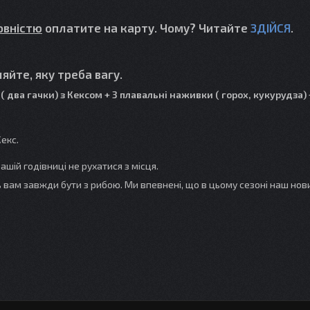
овністю
оплатите на карту. Чому? Читайте
ЗДІЙСЯ
.
вляйте, яку треба вагу.
 два гачки) з Кексом + 3 плавальні наживки ( горох, кукурудза) 
Кекс.
ашій годівниці не рухатися з місця.
ь вам завжди бути з рибою. Ми впевнені, що в цьому сезоні наш нов