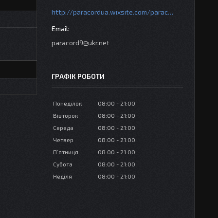
http://paracordua.wixsite.com/paracord
paracord9@ukr.net
ГРАФІК РОБОТИ
Понеділок
08:00
21:00
Вівторок
08:00
21:00
Середа
08:00
21:00
Четвер
08:00
21:00
Пʼятниця
08:00
21:00
Субота
08:00
21:00
Неділя
08:00
21:00