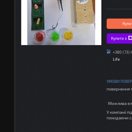
Купи
Купити з
+380 (73)
Life
повернення 
У компанії п
покидаючи с