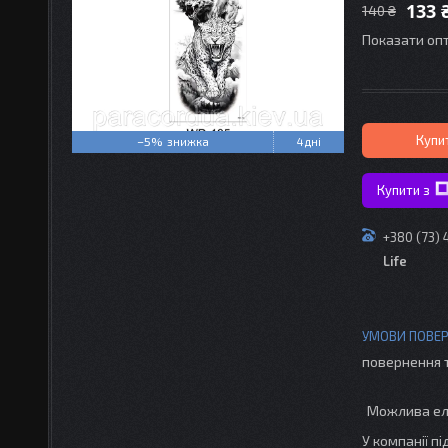
133 
140 ₴
Показати опт
Купи
–5%
4 дні
Купити з
+380 (73)
Life
повернення 
У компанії п