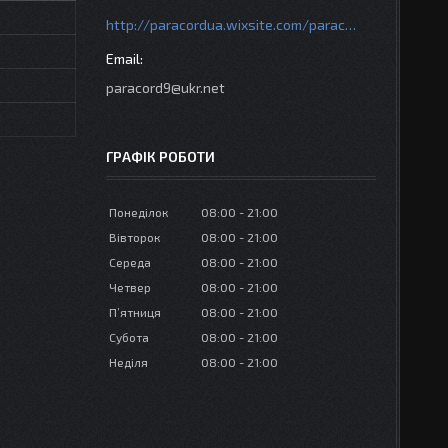
http://paracordua.wixsite.com/paracord
paracord9@ukr.net
ГРАФІК РОБОТИ
Понеділок
08:00
21:00
Вівторок
08:00
21:00
Середа
08:00
21:00
Четвер
08:00
21:00
Пʼятниця
08:00
21:00
Субота
08:00
21:00
Неділя
08:00
21:00