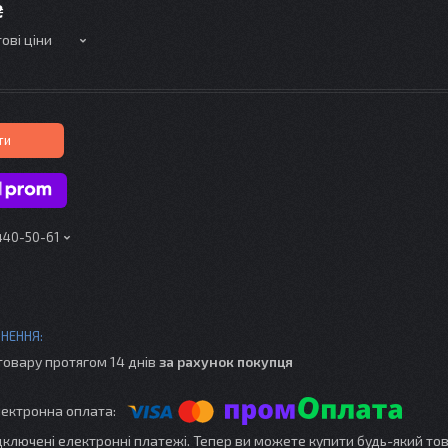
₴
ові ціни
ти
 440-50-61
товару протягом 14 днів
за рахунок покупця
ідключені електронні платежі. Тепер ви можете купити будь-який то