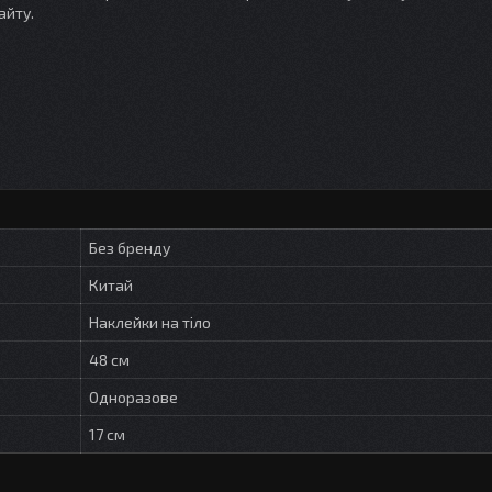
айту.
Без бренду
Китай
Наклейки на тіло
48 см
Одноразове
17 см