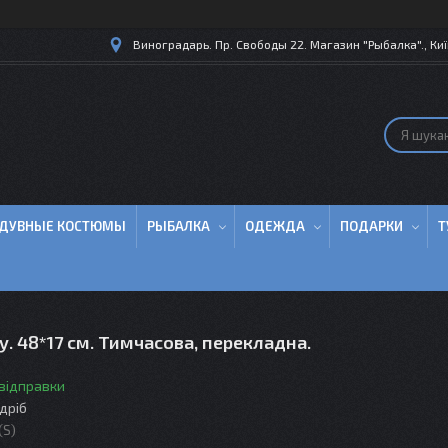
Виноградарь. Пр. Свободы 22. Магазин "Рыбалка"., Киї
ДУВНЫЕ КОСТЮМЫ
РЫБАЛКА
ОДЕЖДА
ПОДАРКИ
Т
. 48*17 см. Тимчасова, перекладна.
 відправки
здріб
(S)