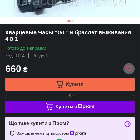
Кварцевые Часы "GТ" и браслет выживания
4 в 1
Готово до відправки
Код: 1114
Роздріб
660
₴
Купити
або
Купити з
Що таке купити з Пром?
Замовлення під захистом