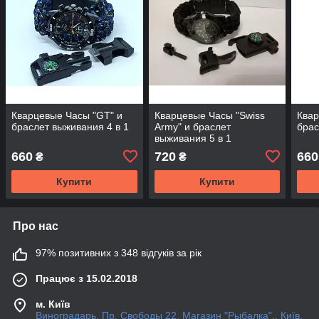
Кварцевые Часы "GТ" и
Кварцевые Часы "Swiss
Квар
браслет выживания 4 в 1
Army" и браслет
брас
выживания 5 в 1
660
720
660
₴
₴
Купити
Купити
Про нас
97% позитивних з 348 відгуків за рік
Працює з 15.02.2018
м. Київ
Виноградарь. Пр. Свободы 22. Магазин "Рыбалка"., Київ,