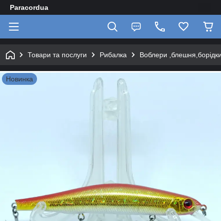
Paracordua
Товари та послуги
Рибалка
Воблери ,блешня,борідки
Новинка