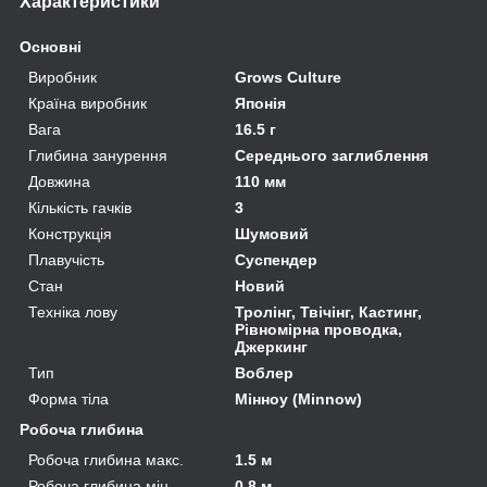
Характеристики
Основні
Виробник
Grows Culture
Країна виробник
Японія
Вага
16.5 г
Глибина занурення
Середнього заглиблення
Довжина
110 мм
Кількість гачків
3
Конструкція
Шумовий
Плавучість
Суспендер
Стан
Новий
Техніка лову
Тролінг, Твічінг, Кастинг,
Рівномірна проводка,
Джеркинг
Тип
Воблер
Форма тіла
Мінноу (Minnow)
Робоча глибина
Робоча глибина макс.
1.5 м
Робоча глибина мін.
0.8 м