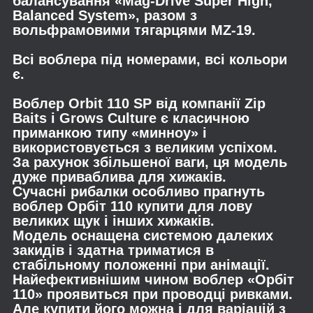
балансування «Mag-Drive Super High,
Balanced System», разом з
вольфрамовими тягарцями MZ-19.
Всі воблера під номерами, всі кольори
є.
Воблер Orbit 110 SP від компанії Zip
Baits і Grows Culture є класичною
приманкою типу «минноу» і
використовується з великим успіхом.
За рахунок збільшеної ваги, ця модель
дуже приваблива для хижаків.
Сучасні рибалки особливо прагнуть
воблер Орбіт 110 купити для лову
великих щук і інших хижаків.
Модель оснащена системою далеких
закидів і здатна триматися в
стабільному положенні при анімації.
Найефективнішим чином воблер «Орбіт
110» проявиться при проводці ривками.
Але купити його можна і для варіацій з