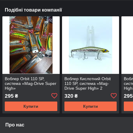
Подібні товари компанії
Воблер Orbit 110 SP,
Воблер Кислотний Orbit
Вобл
система «Mag-Drive Super
110 SP, система «Mag-
сист
High»
Drive Super High» 2
High
295
320
295
₴
₴
Купити
Купити
Про нас