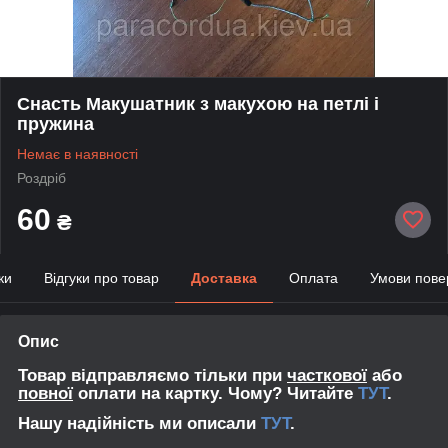
Снасть Макушатник з макухою на петлі і
пружина
Немає в наявності
Роздріб
60
₴
ки
Відгуки про товар
Доставка
Оплата
Умови пове
Опис
Товар відправляємо тільки при
часткової
або
повної
оплати на картку. Чому? Читайте
ТУТ
.
Нашу надійність ми описали
ТУТ
.