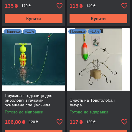
135
115
₴
₴
170 ₴
140 ₴
Купити
Купити
Новинка
–11%
Новинка
–10%
Пружина - годівниця для
риболовлі з гачками
Снасть на Товстолоба і
оснащена спеціальним
Амура.
грузилом №7
Готово до відправки
Готово до відправки
106,80
117
₴
₴
120 ₴
130 ₴