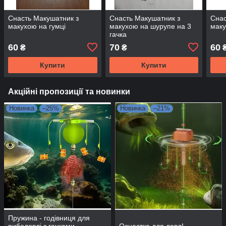
Снасть Макушатник з
Снасть Макушатник з
Снас
макухою на гумці
макухою на шурупе на 3
маку
гачка
60
70
60
₴
₴
Купити
Купити
Акційні пропозиції та новинки
Новинка
–25%
Новинка
–21%
Пружина - годівниця для
риболовлі з гачками
Оснастка для ловлІ