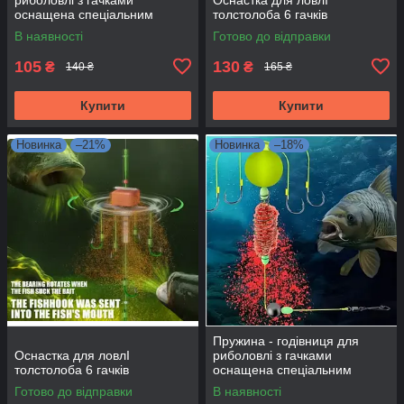
оснащена спеціальним
толстолоба 6 гачків
грузилом №7
В наявності
Готово до відправки
105
130
₴
₴
140 ₴
165 ₴
Купити
Купити
Новинка
–21%
Новинка
–18%
Пружина - годівниця для
Оснастка для ловлІ
риболовлі з гачками
толстолоба 6 гачків
оснащена спеціальним
грузилом №7
Готово до відправки
В наявності