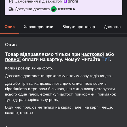
Замовлення під захистом
Доступна доставка
Опис
Характеристики
Відгуки про товар
Доставка
Опис
Товар відправляємо тільки при
часткової
або
повної
оплати на картку. Чому? Читайте
ТУТ
.
Колір і розмір як на фото.
Дозволяє доставляти прикормку в точку лову годівницею .
Два або Три гачка дозволяють дочекатися покльовки з
вірогідністю в три рази більшою, ніж якщо використовувати
всього один гачок, ефект купчастості прикормки і приманок
тут відіграє вирішальну роль;
Відмінно працює не тільки на карасі, але і на карпі, леще,
сазане, плотве.