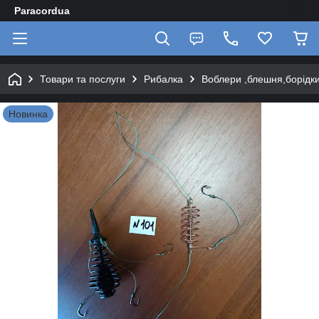
Paracordua
Товари та послуги
Рибалка
Воблери ,блешня,борідки
Новинка