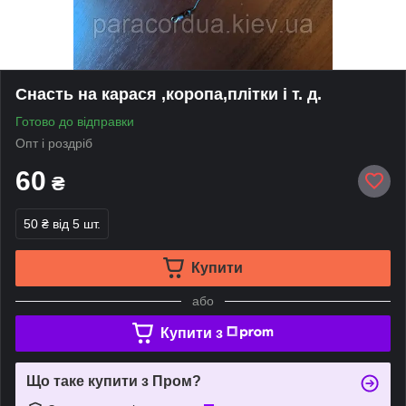
Снасть на карася ,коропа,плітки і т. д.
Готово до відправки
Опт і роздріб
60
₴
50 ₴
від 5 шт.
Купити
або
Купити з
Що таке купити з Пром?