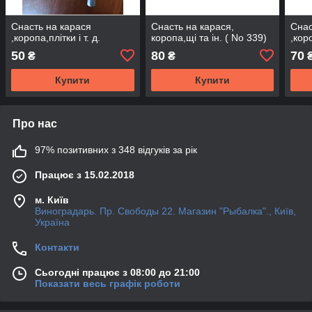
Снасть на карася
Снасть на карася,
Снас
,коропа,плітки і т. д.
коропа,щі та ін. ( No 339)
,коро
50
80
70
₴
₴
Купити
Купити
Про нас
97% позитивних з 348 відгуків за рік
Працює з 15.02.2018
м. Київ
Виноградарь. Пр. Свободы 22. Магазин "Рыбалка"., Київ,
Україна
Контакти
Сьогодні працює з 08:00 до 21:00
Показати весь графік роботи