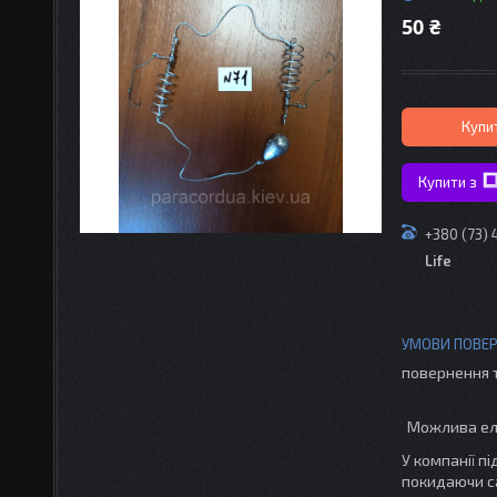
50 ₴
Купи
Купити з
+380 (73)
Life
повернення 
У компанії п
покидаючи с