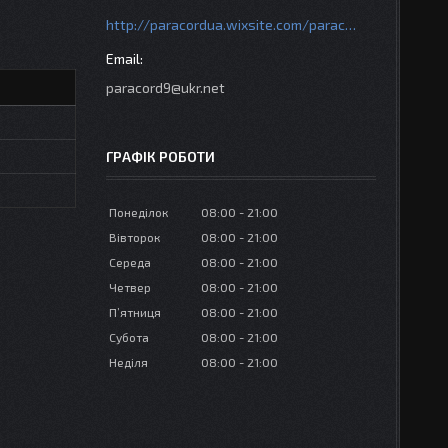
http://paracordua.wixsite.com/paracord
paracord9@ukr.net
ГРАФІК РОБОТИ
Понеділок
08:00
21:00
Вівторок
08:00
21:00
Середа
08:00
21:00
Четвер
08:00
21:00
Пʼятниця
08:00
21:00
Субота
08:00
21:00
Неділя
08:00
21:00