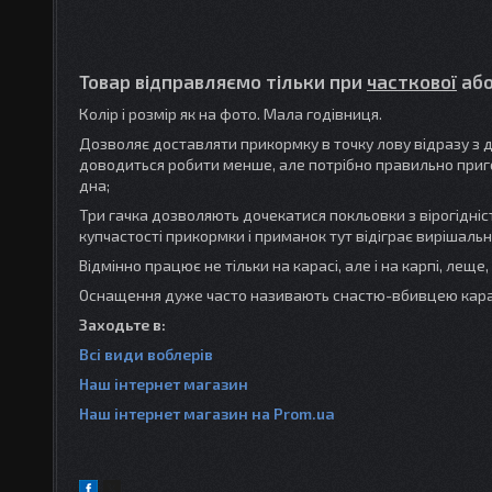
Товар відправляємо тільки при
часткової
аб
Колір і розмір як на фото. Мала годівниця.
Дозволяє доставляти прикормку в точку лову відразу з 
доводиться робити менше, але потрібно правильно приг
дна;
Три гачка дозволяють дочекатися покльовки з вірогідніс
купчастості прикормки і приманок тут відіграє вирішальн
Відмінно працює не тільки на карасі, але і на карпі, леще,
Оснащення дуже часто називають снастю-вбивцею кара
Заходьте в:
Всі види
воблерів
Наш інтернет магазин
Наш інтернет магазин
на Prom.ua