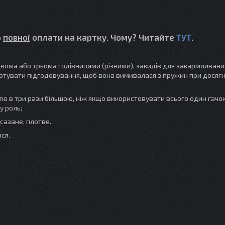
о
повної
оплати на картку. Чому? Читайте
ТУТ
.
двома або трьома годівницями (різними), закидів для закармливани
отувати підгодовування, щоб вона вимивалася з пружин при досяг
тю в три рази більшою, ніж якщо використовувати всього один гачо
у роль;
 сазане, плотве.
ся.