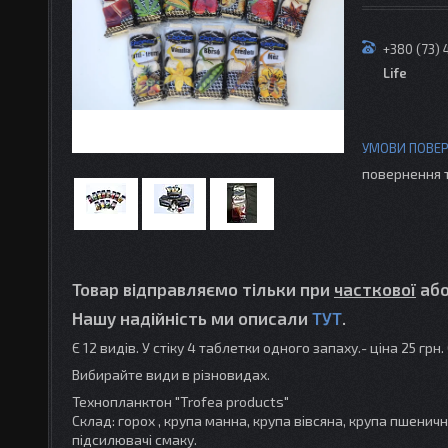
+380 (73)
Life
повернення 
Товар відправляємо тільки при
часткової
аб
Нашу надійність ми описали
ТУТ
.
Є 12 видів. У стіку 4 таблетки одного запаху.- ціна 25 гр
Вибирайте види в різновидах.
Технопланктон "Trofea products"
Склад: горох , крупа манна, крупа вівсяна, крупа пшенич
підсилювачі смаку.