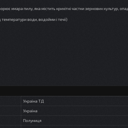
орює хмара пилу, яка містить крихітні частки зернових культур, оп
д температури води, водойми і течії)
Україна ТД
Україна
Полуниця