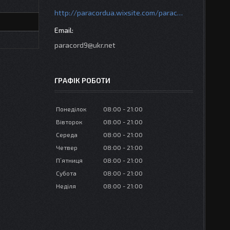
http://paracordua.wixsite.com/paracord
paracord9@ukr.net
ГРАФІК РОБОТИ
Понеділок
08:00
21:00
Вівторок
08:00
21:00
Середа
08:00
21:00
Четвер
08:00
21:00
Пʼятниця
08:00
21:00
Субота
08:00
21:00
Неділя
08:00
21:00