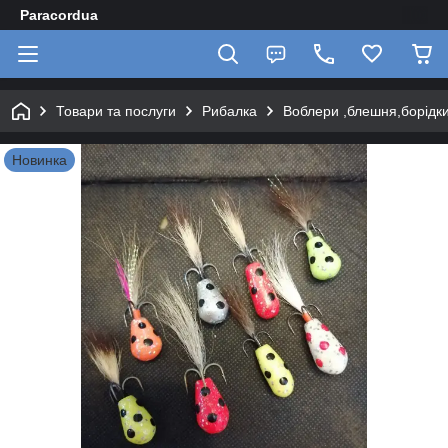
Paracordua
Товари та послуги
Рибалка
Воблери ,блешня,борідки
Новинка