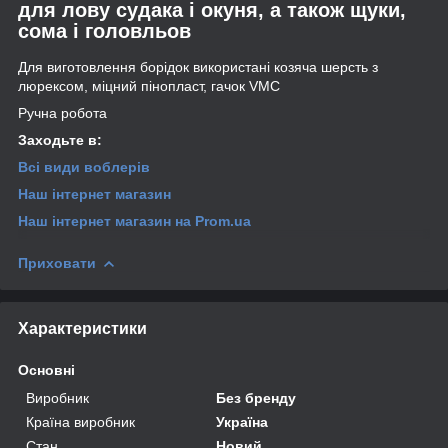
для лову судака і окуня, а також щуки,
сома і головльов
Для виготовлення борідок використані козяча шерсть з
люрексом, міцний пінопласт, гачок VMC
Ручна робота
Заходьте в:
Всі види
воблерів
Наш інтернет магазин
Наш інтернет магазин
на Prom.ua
Приховати
Характеристики
Основні
Виробник
Без бренду
Країна виробник
Україна
Стан
Новий