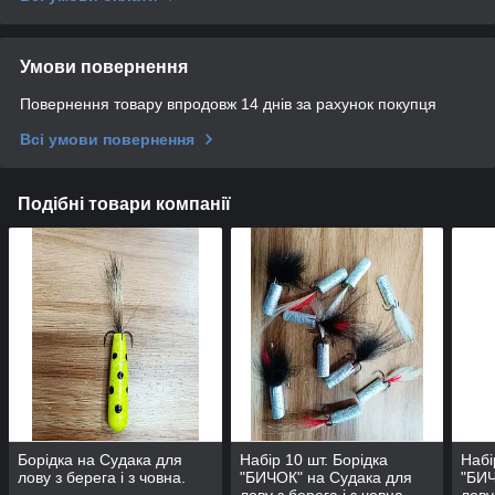
Умови повернення
Повернення товару впродовж 14 днів за рахунок покупця
Всі умови повернення
Подібні товари компанії
Борідка на Судака для
Набір 10 шт. Борідка
Набі
лову з берега і з човна.
"БИЧОК" на Судака для
"БИЧ
лову з берега і з човна.
лову