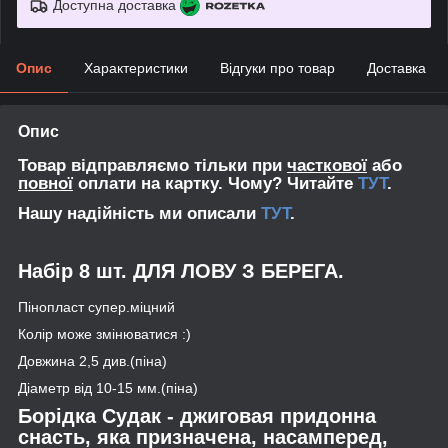
Доступна доставка
Опис
Характеристики
Відгуки про товар
Доставка
Опис
Товар відправляємо тільки при
часткової
або
повної
оплати на картку. Чому? Читайте
ТУТ
.
Нашу надійність ми описали
ТУТ
.
Набір 8 шт. ДЛЯ ЛОВУ З БЕРЕГА.
Пінопласт супер.міцний
Колір може змінюватися :)
Довжина 2,5 див.(піна)
Діаметр від 10-15 мм.(піна)
Борідка Судак
- джиговая придонна
снасть, яка призначена, насамперед,