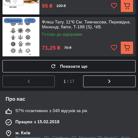
95
₴
100 ₴
Новинка
–5%
Флеш Тату. 11*6 См. Тимчасова, Перевідна.
Мехенді, Квіти, T-188 (S), Ч/Б
Готово до відправки
71,25
₴
75 ₴
Показати ще
1
/ 17
Про нас
97% позитивних з 348 відгуків за рік
Працює з 15.02.2018
м. Київ
Виноградарь. Пр. Свободы 22. Магазин "Рыбалка"., Київ,