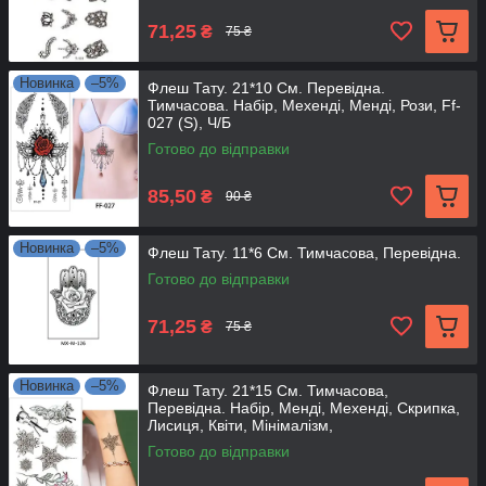
71,25
₴
75 ₴
Новинка
–5%
Флеш Тату. 21*10 См. Перевідна.
Тимчасова. Набір, Мехенді, Менді, Рози, Ff-
027 (S), Ч/Б
Готово до відправки
85,50
₴
90 ₴
Новинка
–5%
Флеш Тату. 11*6 См. Тимчасова, Перевідна.
Готово до відправки
71,25
₴
75 ₴
Новинка
–5%
Флеш Тату. 21*15 См. Тимчасова,
Перевідна. Набір, Менді, Мехенді, Скрипка,
Лисиця, Квіти, Мінімалізм,
Готово до відправки