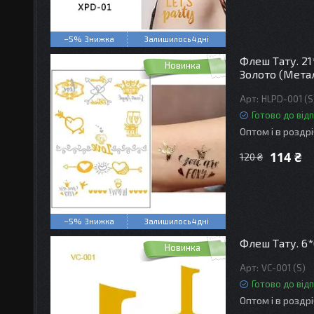
–5%
Залишилось 4 дні
Флеш Тату. 21
Новинка
Золото (Метал
HLPD-001 (S
Готово до від
Оптом і в роздр
114 ₴
120 ₴
–5%
Залишилось 4 дні
Флеш Тату. 6*
Новинка
VC-001 (S)
Готово до від
Оптом і в роздр