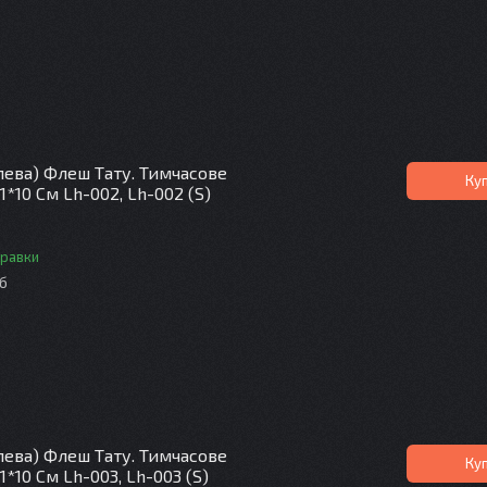
лева) Флеш Тату. Тимчасове
Ку
1*10 См Lh-002, Lh-002 (S)
правки
іб
лева) Флеш Тату. Тимчасове
Ку
1*10 См Lh-003, Lh-003 (S)