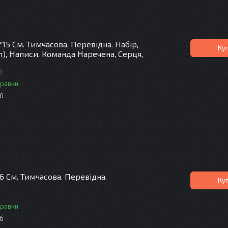
*15 См. Тимчасова. Перевідна. Набір,
Ку
), Написи, Команда Наречена, Серця,
)
правки
іб
6 См. Тимчасова. Перевідна.
Ку
правки
іб