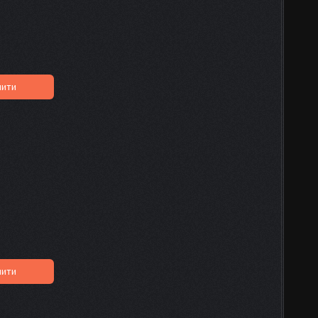
пити
пити