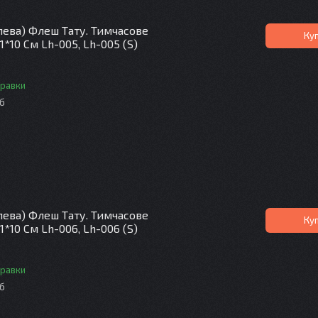
лева) Флеш Тату. Тимчасове
Ку
1*10 См Lh-005, Lh-005 (S)
правки
іб
лева) Флеш Тату. Тимчасове
Ку
1*10 См Lh-006, Lh-006 (S)
правки
іб