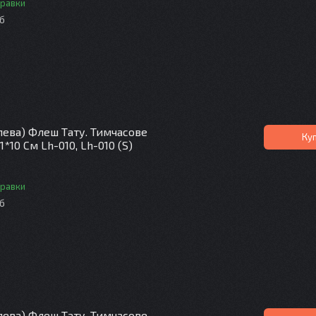
правки
іб
лева) Флеш Тату. Тимчасове
Ку
*10 См Lh-010, Lh-010 (S)
правки
іб
лева) Флеш Тату. Тимчасове