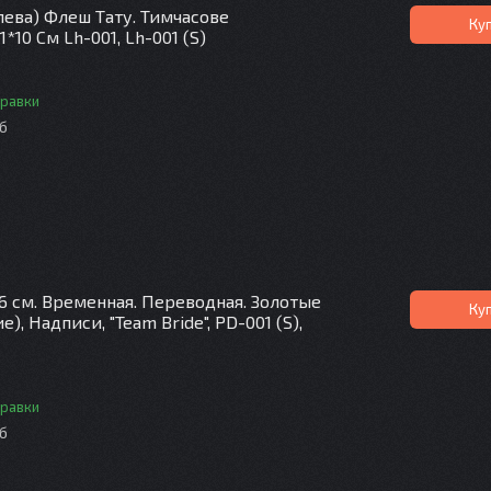
лева) Флеш Тату. Тимчасове
Ку
*10 См Lh-001, Lh-001 (S)
правки
іб
6 см. Временная. Переводная. Золотые
Ку
), Надписи, "Team Bride", PD-001 (S),
правки
іб