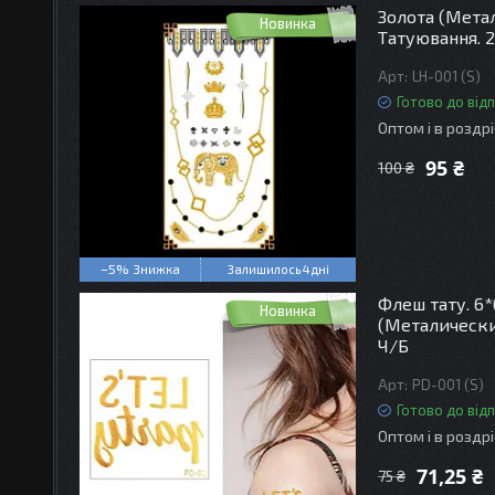
Золота (Мета
Новинка
Татуювання. 21
LH-001 (S)
Готово до від
Оптом і в роздр
95 ₴
100 ₴
–5%
Залишилось 4 дні
Флеш тату. 6*
Новинка
(Металические
Ч/Б
PD-001 (S)
Готово до від
Оптом і в роздр
71,25 ₴
75 ₴