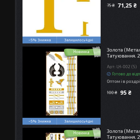
71,25 ₴
75 ₴
–5%
Залишилось 4 дні
Золота (Мета
Новинка
Татуювання. 2
LH-002 (S)
Готово до від
Оптом і в роздр
95 ₴
100 ₴
–5%
Залишилось 4 дні
Золота (Мета
Новинка
Татуювання. 2