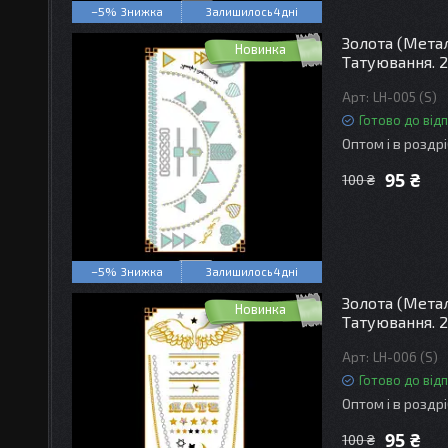
–5%
Залишилось 4 дні
Золота (Мета
Новинка
Татуювання. 2
LH-005 (S)
Готово до від
Оптом і в роздр
95 ₴
100 ₴
–5%
Залишилось 4 дні
Золота (Мета
Новинка
Татуювання. 2
LH-006 (S)
Готово до від
Оптом і в роздр
95 ₴
100 ₴