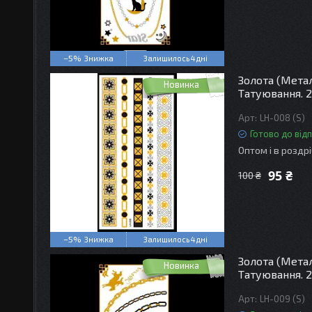
–5%
Залишилось 4 дні
Золота (Мета
Новинка
Татуювання. 2
LH-008 (S)
Готово до від
Оптом і в роздр
95 ₴
100 ₴
–5%
Залишилось 4 дні
Золота (Мета
Новинка
Татуювання. 2
LH-009 (S)