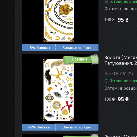
Готово до від
Оптом і в роздр
95 ₴
100 ₴
–5%
Залишилось 4 дні
Золота (Мета
Новинка
Татуювання. 21
LH-010 (S)
Готово до від
Оптом і в роздр
95 ₴
100 ₴
–5%
Залишилось 4 дні
Золота (Мета