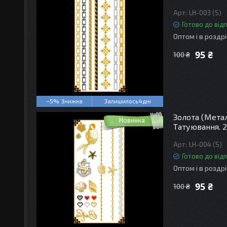
LH-003 (S)
Готово до від
Оптом і в роздр
95 ₴
100 ₴
–5%
Залишилось 4 дні
Золота (Мета
Новинка
Татуювання. 2
LH-004 (S)
Готово до від
Оптом і в роздр
95 ₴
100 ₴