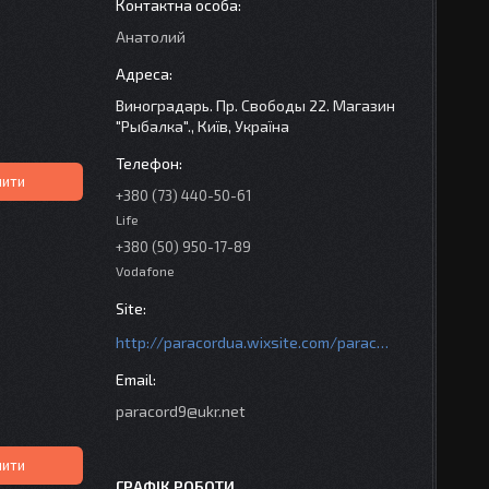
Анатолий
Виноградарь. Пр. Свободы 22. Магазин
"Рыбалка"., Київ, Україна
пити
+380 (73) 440-50-61
Life
+380 (50) 950-17-89
Vodafone
http://paracordua.wixsite.com/paracord
paracord9@ukr.net
пити
ГРАФІК РОБОТИ