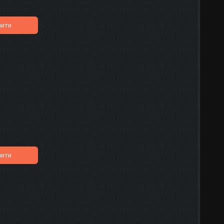
пити
пити