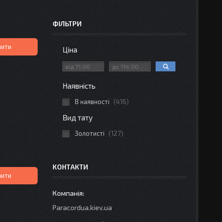
ФІЛЬТРИ
пити
Ціна
Наявність
В наявності
416
Вид тату
Золотисті
127
КОНТАКТИ
пити
Paracordua.kiev.ua