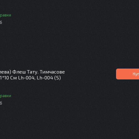
правки
іб
лева) Флеш Тату. Тимчасове
Ку
1*10 См Lh-004, Lh-004 (S)
правки
іб