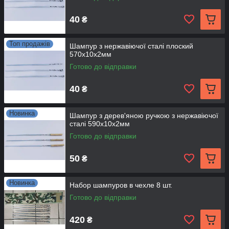
40
₴
Топ продажів
Шампур з нержавіючої сталі плоский
570х10х2мм
Готово до відправки
40
₴
Новинка
Шампур з дерев'яною ручкою з нержавіючої
сталі 590х10х2мм
Готово до відправки
50
₴
Новинка
Набор шампуров в чехле 8 шт.
Готово до відправки
420
₴