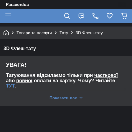
Paracordua
Товари та послуги
Тату
3D Флеш-тату
3D Флеш-тату
УВАГА!
Татуювання відсилаємо тільки при
часткової
або
повної
оплати на картку. Чому? Читайте
ТУТ
.
Нашу надійність ми описали
ТУТ
.
Показати все