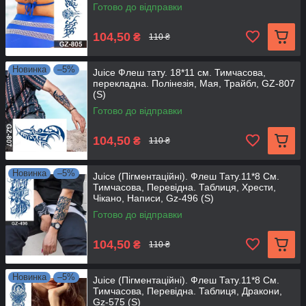
Готово до відправки
104,50
₴
110 ₴
Новинка
–5%
Juice Флеш тату. 18*11 см. Тимчасова,
перекладна. Полінезія, Мая, Трайбл, GZ-807
(S)
Готово до відправки
104,50
₴
110 ₴
Новинка
–5%
Juice (Пігментаційні). Флеш Тату.11*8 См.
Тимчасова, Перевідна. Таблиця, Хрести,
Чікано, Написи, Gz-496 (S)
Готово до відправки
104,50
₴
110 ₴
Новинка
–5%
Juice (Пігментаційні). Флеш Тату.11*8 См.
Тимчасова, Перевідна. Таблиця, Дракони,
Gz-575 (S)