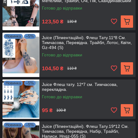
Метелики, Трайбл, Очі, Пік, Скандинавський
Готово до відправки
123,50
₴
130 ₴
Новинка
–5%
Juice (Пігментаційні). Флеш Тату.11*8 См.
Тимчасова, Перевідна. Трайбл, Лотос, Квіти,
Gz-494 (S)
Готово до відправки
104,50
₴
110 ₴
Новинка
–5%
Juice Флеш тату. 12*7 см. Тимчасова,
перекладна.
Готово до відправки
95
₴
100 ₴
Новинка
–5%
Juice (Пігментаційні). Флеш Тату.19*12 См.
Тимчасова, Перевідна, Набір, Трайбл,
Написи, Hngz-055 (S)