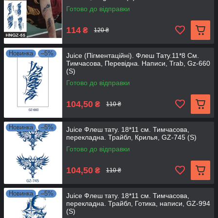
Готово до відправки
114
₴
120 ₴
Новинка
–5%
Juice (Пігментаційні). Флеш Тату.11*8 См.
Тимчасова, Перевідна. Написи, Trab, Gz-660
(S)
Готово до відправки
104,50
₴
110 ₴
Новинка
–5%
Juice Флеш тату. 18*11 см. Тимчасова,
перекладна. Трайбл, Крилья, GZ-745 (S)
Готово до відправки
104,50
₴
110 ₴
Новинка
–5%
Juice Флеш тату. 18*11 см. Тимчасова,
перекладна. Трайбл, Готика, написи, GZ-994
(S)