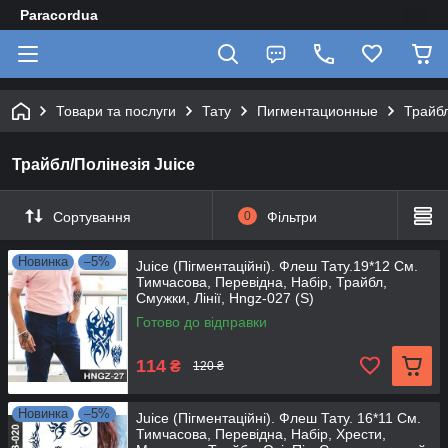
Paracordua
Товари та послуги
Тату
Пигментационные
Трайбл
Трайбл/Полінезія Juice
Сортування
0
Фільтри
Новинка
–5%
Juice (Пігментаційні). Флеш Тату.19*12 См.
Тимчасова, Перевідна, Набір, Трайбл,
Смужки, Лінії, Hngz-027 (S)
Готово до відправки
114
₴
120 ₴
Новинка
–5%
Juice (Пігментаційні). Флеш Тату. 16*11 См.
Тимчасова, Перевідна, Набір, Хрести,