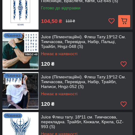
Поясницю, Браслети, Квіти, Gz-645 (S)
Готово до відправки
104,50
₴
110 ₴
Новинка
Juice (Пігментаційні). Флеш Тату.19*12 См.
Тимчасова, Перевідна, Набір, Пальці,
Трайбл, Hngz-048 (S)
Немає в наявності
120
₴
Новинка
Juice (Пігментаційні). Флеш Тату.19*12 См.
Тимчасова, Перевідна, Набір, Трайбл,
Написи, Hngz-052 (S)
Немає в наявності
120
₴
Новинка
Juice Флеш тату. 18*11 см. Тимчасова,
перекладна. Трайбл, Кінжали, Крила, GZ-
993 (S)
Немає в наявності