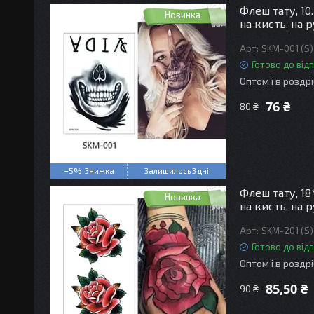
Флеш тату, 10
Новинка
на кисть, на 
SKM-001 (S)
Готово до від
Оптом і в роздр
76 ₴
80 ₴
–5%
Залишилось 3 дні
Флеш тату, 18
Новинка
на кисть, на 
SKM-201 (S)
Готово до від
Оптом і в роздр
85,50 ₴
90 ₴