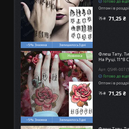
Готово до від
Оптом і в роздр
71,25 ₴
75 ₴
–5%
Залишилось 3 дні
Флеш Тату. Ти
Новинка
На Руці. 11*8 
QSHR-007 (
Готово до від
Оптом і в роздр
71,25 ₴
75 ₴
–5%
Залишилось 3 дні
Флеш Тату. Ти