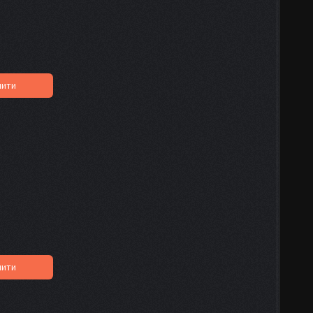
пити
пити