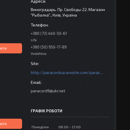
Виноградарь. Пр. Свободы 22. Магазин
"Рыбалка"., Київ, Україна
+380 (73) 440-50-61
Life
+380 (50) 950-17-89
пити
Vodafone
http://paracordua.wixsite.com/paracord
paracord9@ukr.net
ГРАФІК РОБОТИ
пити
Понеділок
08:00
21:00