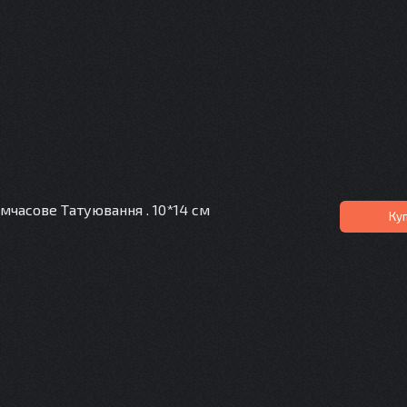
мчасове Татуювання . 10*14 см
Ку