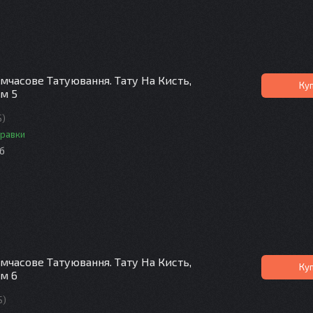
мчасове Татуювання. Тату На Кисть,
Ку
См 5
S)
правки
іб
мчасове Татуювання. Тату На Кисть,
Ку
См 6
S)