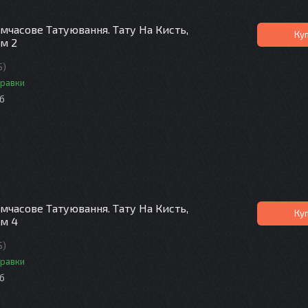
мчасове Татуювання. Тату На Кисть,
Ку
См 2
S)
правки
іб
мчасове Татуювання. Тату На Кисть,
Ку
См 4
S)
правки
іб