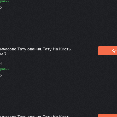
правки
іб
мчасове Татуювання. Тату На Кисть,
Ку
См 7
S)
правки
іб
мчасове Татуювання. Тату На Кисть,