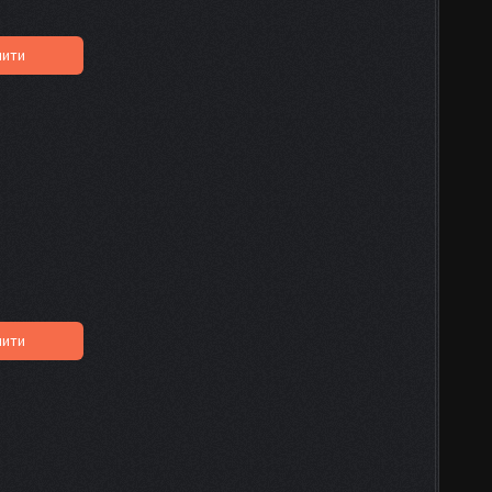
пити
пити