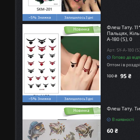
–5%
Залишилось 3 дні
Флеш Тату. 11
Новинка
Пальцях, Кіль
A-180 (S), 0
SY-A-180 (S
Готово до від
Оптом і в роздр
95 ₴
100 ₴
–5%
Залишилось 3 дні
Флеш Тату. Ти
Новинка
В наявності
60 ₴