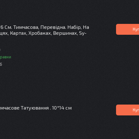
*6 См. Тимчасова, Перевідна. Набір, На
Ку
цях, Картах, Хробаках, Вершинах, Sy-
)
правки
іб
мчасове Татуювання . 10*14 см
Ку