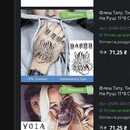
Флеш Тату. Ти
Новинка
На Руці. 11*8 
QSHR-002 (
Готово до від
Оптом і в роздр
71,25 ₴
75 ₴
–5%
Залишилось 3 дні
Флеш Тату. Ти
Новинка
На Руці. 11*8 
QSHR-004 (
Готово до від
Оптом і в роздр
71,25 ₴
75 ₴