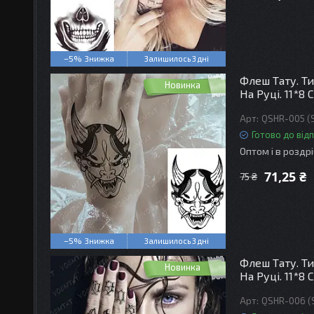
–5%
Залишилось 3 дні
Флеш Тату. Ти
Новинка
На Руці. 11*8 
QSHR-005 (
Готово до від
Оптом і в роздр
71,25 ₴
75 ₴
–5%
Залишилось 3 дні
Флеш Тату. Ти
Новинка
На Руці. 11*8 
QSHR-006 (