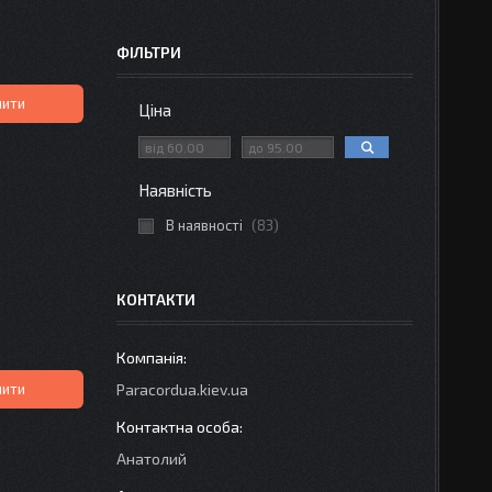
ФІЛЬТРИ
пити
Ціна
Наявність
В наявності
83
КОНТАКТИ
пити
Paracordua.kiev.ua
Анатолий